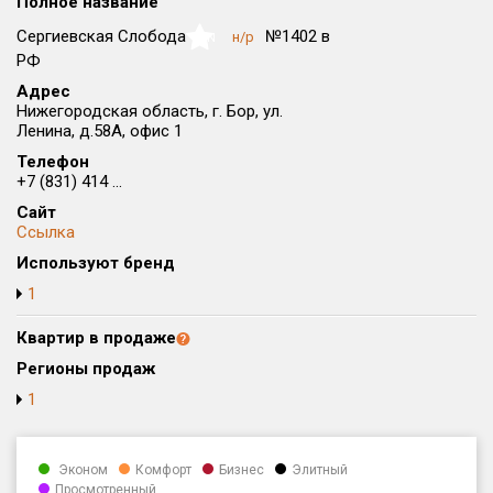
Полное название
Округ
Сергиевская Слобода
№1402 в
н/р
NaN
Все
РФ
Адрес
Район в городе
Нижегородская область, г. Бор, ул.
Все
Ленина, д.58А, офис 1
Телефон
Цена
₽/м²
млн ₽
+7 (831) 414 ...
от
до
Сайт
Ссылка
Общая площадь, м²
Используют бренд
от
до
1
Срок сдачи
от
до
Квартир в продаже
Регионы продаж
Вид объекта
1
Кол-во комнат
Эконом
Комфорт
Бизнес
Элитный
Просмотренный