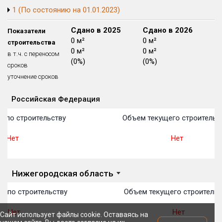
1 (По состоянию на 01.01.2023)
Блокированных домов
175 из 175
Квартир, апартаментов,
Сдано в 2024
Сдано в 2025
Сдано в 2026
Показатели
блоков в БД
56 039 из 56 039
0 м²
0 м²
0 м²
строительства
0 м²
0 м²
0 м²
в т.ч. с переносом
(0%)
(0%)
(0%)
сроков
уточнение сроков
Российская Федерация
Объекты
Объекты
Объекты
Объекты
Объекты
Объекты
Объекты
Объекты
Объекты
Объекты
Объекты
План 
План 
План 
План 
План 
План 
План 
План 
План 
План 
План 
П по строительству
Объем текущего строительс
Нет
Нет
Нижегородская область
П по строительству
Объем текущего строительс
Нет
Нет
Сайт использует файлы cookie. Оставаясь на