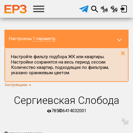
Настроены
1 параметр
×
Настройте фильтр подбора ЖК или квартиры.
Настройки сохранятся на весь период сессии.
Количество квартир, подходящих по фильтрам,
указано оранжевым цветом.
Застройщики
Регион ЖК
г.Москва
×
Сергиевская Слобода
Район в регионе
Все
785
ID
6414032001
Населённый пункт