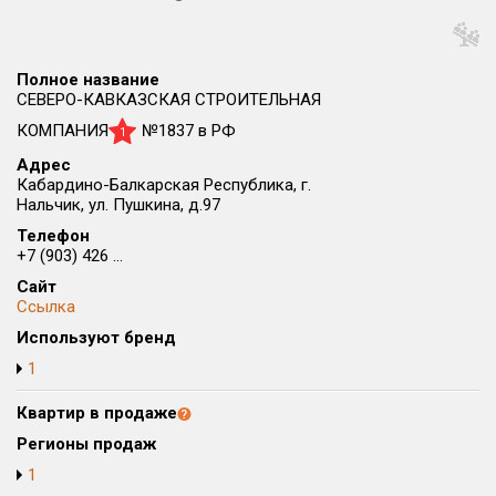
Округ
Все
Полное название
Район в городе
СЕВЕРО-КАВКАЗСКАЯ СТРОИТЕЛЬНАЯ
Все
КОМПАНИЯ
№1837 в РФ
1
Адрес
Цена
₽/м²
млн ₽
Кабардино-Балкарская Республика, г.
от
до
Нальчик, ул. Пушкина, д.97
Телефон
Общая площадь, м²
+7 (903) 426 ...
от
до
Сайт
Ссылка
Срок сдачи
от
до
Используют бренд
1
Вид объекта
Квартир в продаже
Кол-во комнат
Регионы продаж
1