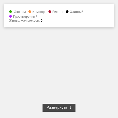
Только новые
Эконом
Комфорт
Бизнес
Элитный
Просмотренный
Оценка ЕРЗ ЖК
Жилых комплексов:
0
от
до
с продажами
Рейтинг ЕРЗ
Найдено:
Жилых комплексов
1 401 из 1 402
Многоквартирных домов
3 587 из 3 588
Блокированных домов
23 из 23
Домов с апартаментами
258 из 258
Развернуть
Поселков таунхаусов
7 из 7
Многоквартирных домов
2 из 2