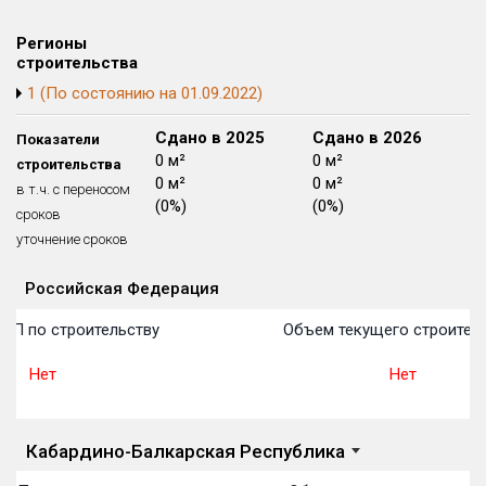
Блокированных домов
175 из 175
Регионы
Квартир, апартаментов,
строительства
блоков в БД
56 039 из 56 039
1 (По состоянию на 01.09.2022)
Сдано в 2024
Сдано в 2025
Сдано в 2026
Показатели
0 м²
0 м²
0 м²
строительства
0 м²
0 м²
0 м²
в т.ч. с переносом
(0%)
(0%)
(0%)
сроков
уточнение сроков
Российская Федерация
Объекты
Объекты
Объекты
Объекты
Объекты
Объекты
Объекты
Объекты
Объекты
Объекты
Объекты
План 
План 
План 
План 
План 
План 
План 
План 
План 
План 
План 
ОП по строительству
Объем текущего строитель
Нет
Нет
Кабардино-Балкарская Республика