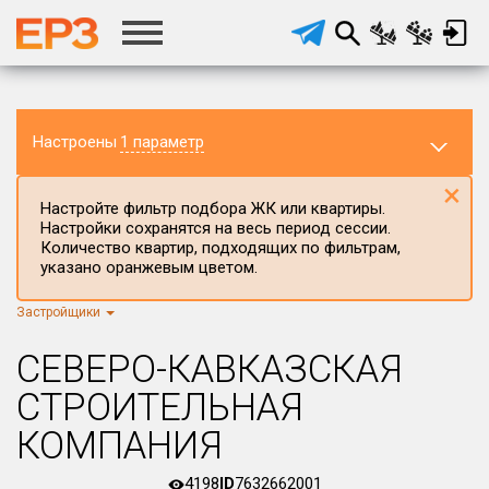
Настроены
1 параметр
×
Настройте фильтр подбора ЖК или квартиры.
Настройки сохранятся на весь период сессии.
Количество квартир, подходящих по фильтрам,
указано оранжевым цветом.
Застройщики
Регион ЖК
г.Москва
×
СЕВЕРО-КАВКАЗСКАЯ
Район в регионе
СТРОИТЕЛЬНАЯ
Все
КОМПАНИЯ
Населённый пункт
4198
ID
7632662001