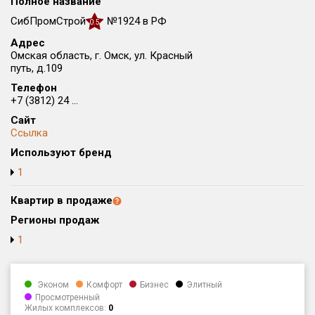
Полное название
Округ
СибПромСтрой
№1924 в РФ
0.5
Все
Адрес
Омская область, г. Омск, ул. Красный
Район в городе
путь, д.109
Все
Телефон
+7 (3812) 24 ...
Цена
₽/м²
млн ₽
Сайт
от
до
Ссылка
Используют бренд
Общая площадь, м²
от
до
1
Срок сдачи
Квартир в продаже
от
до
Регионы продаж
Вид объекта
1
Кол-во комнат
Эконом
Комфорт
Бизнес
Элитный
Просмотренный
Жилых комплексов:
0