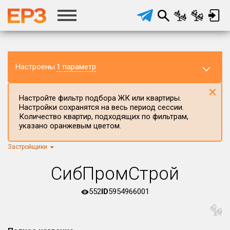
Настроены
1 параметр
×
Настройте фильтр подбора ЖК или квартиры.
Настройки сохранятся на весь период сессии.
Количество квартир, подходящих по фильтрам,
указано оранжевым цветом.
Застройщики
Регион ЖК
г.Москва
×
СибПромСтрой
Район в регионе
Все
552
ID
5954966001
Населённый пункт