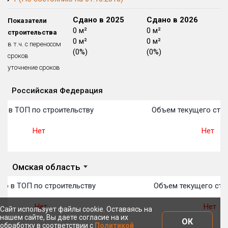
Блокированных домов
175 из 175
Сдано в 2024
Сдано в 2025
Сдано в 2026
Показатели
Квартир, апартаментов,
0 м²
0 м²
0 м²
строительства
блоков в БД
56 039 из 56 039
0 м²
0 м²
0 м²
в т.ч. с переносом
(0%)
(0%)
(0%)
сроков
уточнение сроков
Российская Федерация
Объекты
Объекты
Объекты
Объекты
Объекты
Объекты
Объекты
Объекты
Объекты
Объекты
Объекты
План 
План 
План 
План 
План 
План 
План 
План 
План 
План 
План 
о в ТОП по строительству
Объем текущего стро
Нет
Нет
Омская область
то в ТОП по строительству
Объем текущего стр
Нет
Нет
Сайт использует файлы cookie. Оставаясь на
нашем сайте, Вы даете согласие на их
ОК
обработку в соответствии с
Политикой