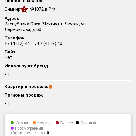
Полное название
Округ
Симиир
№1072 в РФ
0
Все
Адрес
Республика Саха (Якутия), г. Якутск, ул.
Район в городе
Лермонтова, д.60
Все
Телефон
+7 (4112) 44 ... , +7 (4112) 40 ...
Цена
₽/м²
млн ₽
Сайт
от
до
Нет
Используют бренд
Общая площадь, м²
от
до
1
Срок сдачи
Квартир в продаже
от
до
Регионы продаж
Вид объекта
1
Кол-во комнат
Эконом
Комфорт
Бизнес
Элитный
Просмотренный
Жилых комплексов:
0