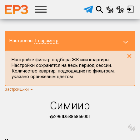
Настроены
1 параметр
×
Настройте фильтр подбора ЖК или квартиры.
Настройки сохранятся на весь период сессии.
Количество квартир, подходящих по фильтрам,
указано оранжевым цветом.
Застройщики
Регион ЖК
г.Москва
×
Симиир
Район в регионе
Все
296
ID
5885856001
Населённый пункт