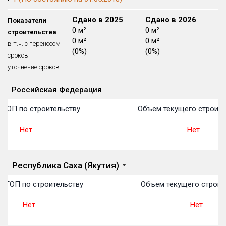
Блокированных домов
175 из 175
Сдано в 2024
Сдано в 2025
Сдано в 2026
Показатели
Квартир, апартаментов,
0 м²
0 м²
0 м²
строительства
блоков в БД
56 039 из 56 039
0 м²
0 м²
0 м²
в т.ч. с переносом
(0%)
(0%)
(0%)
сроков
уточнение сроков
Российская Федерация
Объекты
Объекты
Объекты
Объекты
Объекты
Объекты
Объекты
Объекты
Объекты
Объекты
Объекты
План 
План 
План 
План 
План 
План 
План 
План 
План 
План 
План 
 ТОП по строительству
Объем текущего строите
Нет
Нет
Республика Саха (Якутия)
 ТОП по строительству
Объем текущего строит
Нет
Нет