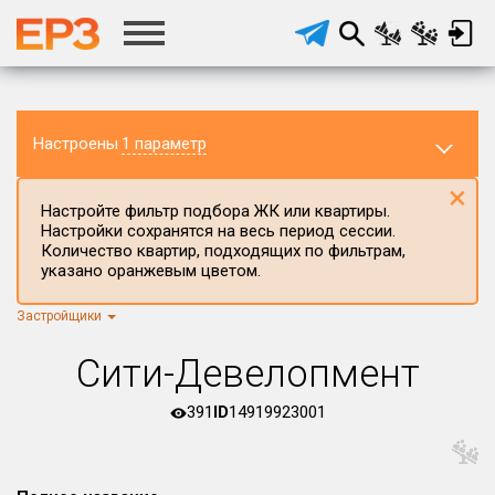
Настроены
1 параметр
×
Настройте фильтр подбора ЖК или квартиры.
Настройки сохранятся на весь период сессии.
Количество квартир, подходящих по фильтрам,
указано оранжевым цветом.
Застройщики
Регион ЖК
г.Москва
×
Сити-Девелопмент
Район в регионе
Все
391
ID
14919923001
Населённый пункт