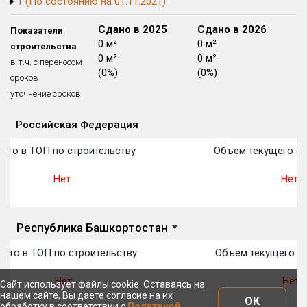
1 (По состоянию на 01.11.2021)
Блокированных домов
175 из 175
Сдано в 2024
Сдано в 2025
Сдано в 2026
Показатели
Квартир, апартаментов,
0 м²
0 м²
0 м²
строительства
блоков в БД
56 039 из 56 039
0 м²
0 м²
0 м²
в т.ч. с переносом
(0%)
(0%)
(0%)
сроков
уточнение сроков
Российская Федерация
Объекты
Объекты
Объекты
Объекты
Объекты
Объекты
Объекты
Объекты
Объекты
Объекты
Объекты
План 
План 
План 
План 
План 
План 
План 
План 
План 
План 
План 
сто в ТОП по строительству
Объем текущего ст
Нет
Нет
Республика Башкортостан
сто в ТОП по строительству
Объем текущего ст
Нет
Нет
Сайт использует файлы cookie. Оставаясь на
нашем сайте, Вы даете согласие на их
ОК
обработку в соответствии с
Политикой