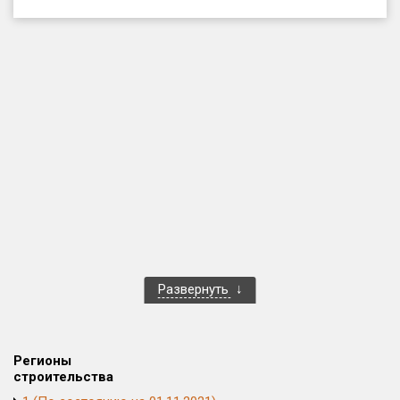
Только новые
Оценка ЕРЗ ЖК
от
до
с продажами
Рейтинг ЕРЗ
Найдено:
Жилых комплексов
1 400 из 1 401
Развернуть
Многоквартирных домов
3 584 из 3 585
Блокированных домов
23 из 23
Домов с апартаментами
258 из 258
Регионы
Поселков таунхаусов
7 из 7
строительства
Многоквартирных домов
2 из 2