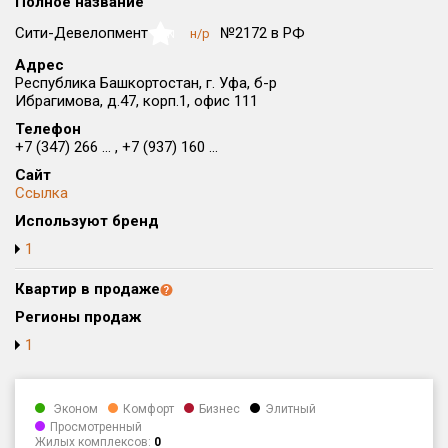
Полное название
Округ
Сити-Девелопмент
№2172 в РФ
н/р
NaN
Все
Адрес
Республика Башкортостан, г. Уфа, б-р
Район в городе
Ибрагимова, д.47, корп.1, офис 111
Все
Телефон
+7 (347) 266 ... , +7 (937) 160 ...
Цена
₽/м²
млн ₽
Сайт
от
до
Ссылка
Общая площадь, м²
Используют бренд
от
до
1
Срок сдачи
Квартир в продаже
от
до
Регионы продаж
Вид объекта
1
Кол-во комнат
Эконом
Комфорт
Бизнес
Элитный
Просмотренный
Жилых комплексов:
0