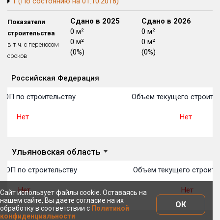
1 (По состоянию на 01.10.2018)
Блокированных домов
175 из 175
Сдано в 2024
Сдано в 2025
Сдано в 2026
Показатели
Квартир, апартаментов,
0 м²
0 м²
0 м²
строительства
блоков в БД
56 039 из 56 039
0 м²
0 м²
0 м²
в т.ч. с переносом
(0%)
(0%)
(0%)
сроков
Российская Федерация
Объекты
Объекты
Объекты
Объекты
Объекты
Объекты
Объекты
Объекты
Объекты
Объекты
Объекты
План 
План 
План 
План 
План 
План 
План 
План 
План 
План 
План 
ТОП по строительству
Объем текущего строител
Нет
Нет
Ульяновская область
 ТОП по строительству
Объем текущего строите
Нет
Нет
Сайт использует файлы cookie. Оставаясь на
нашем сайте, Вы даете согласие на их
ОК
обработку в соответствии с
Политикой
конфиденциальности