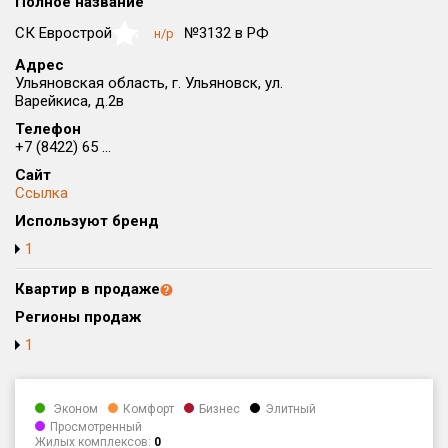
Полное название
Округ
СК Еврострой
№3132 в РФ
н/р
NaN
Все
Адрес
Ульяновская область, г. Ульяновск, ул.
Район в городе
Варейкиса, д.2в
Все
Телефон
+7 (8422) 65 ...
Цена
₽/м²
млн ₽
Сайт
от
до
Ссылка
Общая площадь, м²
Используют бренд
от
до
1
Срок сдачи
Квартир в продаже
от
до
Регионы продаж
Вид объекта
1
Кол-во комнат
Эконом
Комфорт
Бизнес
Элитный
Просмотренный
Жилых комплексов:
0