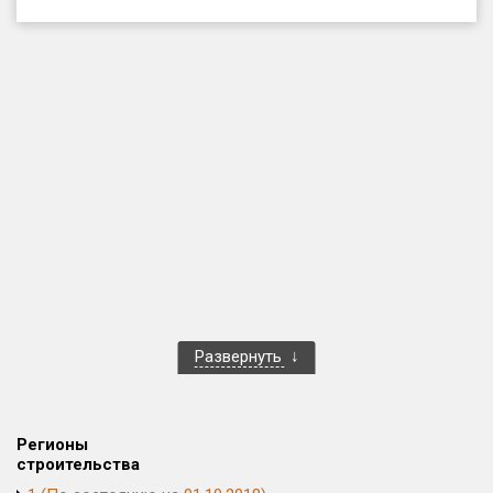
Только новые
Оценка ЕРЗ ЖК
от
до
с продажами
Рейтинг ЕРЗ
Найдено:
Жилых комплексов
1 401 из 1 402
Развернуть
Многоквартирных домов
3 587 из 3 588
Блокированных домов
23 из 23
Домов с апартаментами
258 из 258
Регионы
Поселков таунхаусов
7 из 7
строительства
Многоквартирных домов
2 из 2