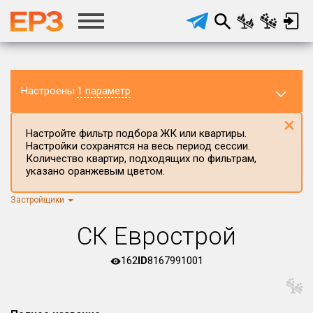
Настроены
1 параметр
×
Настройте фильтр подбора ЖК или квартиры.
Настройки сохранятся на весь период сессии.
Количество квартир, подходящих по фильтрам,
указано оранжевым цветом.
Застройщики
Регион ЖК
г.Москва
×
СК Еврострой
Район в регионе
Все
162
ID
8167991001
Населённый пункт