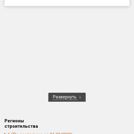
Только новые
Оценка ЕРЗ ЖК
от
до
с продажами
Рейтинг ЕРЗ
Найдено:
Жилых комплексов
1 401 из 1 402
Развернуть
Многоквартирных домов
3 587 из 3 588
Блокированных домов
23 из 23
Домов с апартаментами
258 из 258
Регионы
Поселков таунхаусов
7 из 7
строительства
Многоквартирных домов
2 из 2