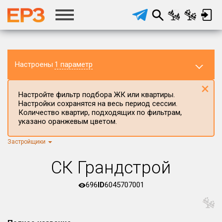
Настроены
1 параметр
×
Настройте фильтр подбора ЖК или квартиры.
Настройки сохранятся на весь период сессии.
Количество квартир, подходящих по фильтрам,
указано оранжевым цветом.
Застройщики
Регион ЖК
г.Москва
×
СК Грандстрой
Район в регионе
Все
696
ID
6045707001
Населённый пункт