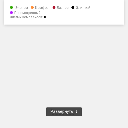
Только новые
Эконом
Комфорт
Бизнес
Элитный
Просмотренный
Жилых комплексов:
0
Оценка ЕРЗ ЖК
от
до
с продажами
Рейтинг ЕРЗ
Найдено:
Жилых комплексов
1 401 из 1 402
Многоквартирных домов
3 587 из 3 588
Блокированных домов
23 из 23
Домов с апартаментами
258 из 258
Развернуть
Поселков таунхаусов
7 из 7
Многоквартирных домов
2 из 2