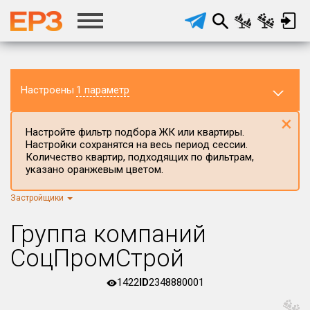
Настроены
1 параметр
×
Настройте фильтр подбора ЖК или квартиры.
Настройки сохранятся на весь период сессии.
Количество квартир, подходящих по фильтрам,
указано оранжевым цветом.
Застройщики
Регион ЖК
г.Москва
×
Группа компаний
Район в регионе
СоцПромСтрой
Все
1422
ID
2348880001
Населённый пункт