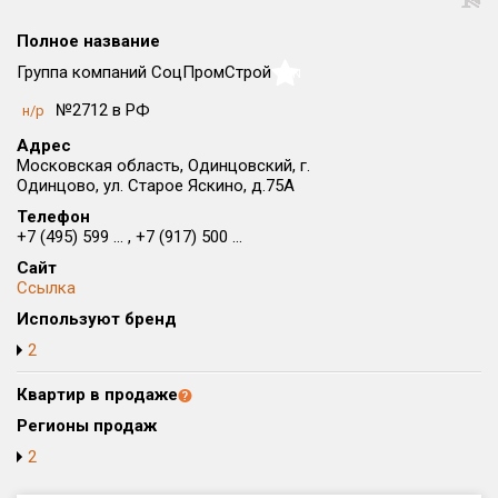
Округ
Полное название
Все
Группа компаний СоцПромСтрой
NaN
Район в городе
№2712 в РФ
н/р
Все
Адрес
Московская область, Одинцовский, г.
Цена
₽/м²
млн ₽
Одинцово, ул. Старое Яскино, д.75А
от
до
Телефон
+7 (495) 599 ... , +7 (917) 500 ...
Общая площадь, м²
Сайт
от
до
Ссылка
Срок сдачи
Используют бренд
от
до
2
Вид объекта
Квартир в продаже
Регионы продаж
Кол-во комнат
2