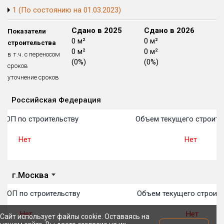
1 (По состоянию на 01.03.2023)
Блокированных домов
175 из 175
Квартир, апартаментов,
Сдано в 2024
Сдано в 2025
Сдано в 2026
Показатели
блоков в БД
56 039 из 56 039
0 м²
0 м²
0 м²
строительства
0 м²
0 м²
0 м²
в т.ч. с переносом
(0%)
(0%)
(0%)
сроков
уточнение сроков
Российская Федерация
Объекты
Объекты
Объекты
Объекты
Объекты
Объекты
Объекты
Объекты
Объекты
Объекты
Объекты
План 
План 
План 
План 
План 
План 
План 
План 
План 
План 
План 
 ТОП по строительству
Объем текущего строите
Нет
Нет
г.Москва
 ТОП по строительству
Объем текущего строите
Нет
Нет
Сайт использует файлы cookie. Оставаясь на