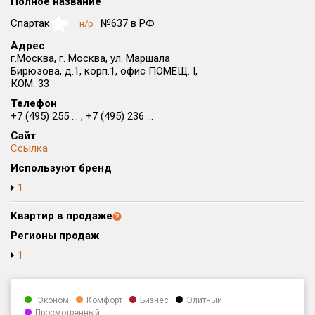
Полное название
Округ
Спартак
№637 в РФ
н/р
NaN
Все
Адрес
г.Москва, г. Москва, ул. Маршала
Район в городе
Бирюзова, д.1, корп.1, офис ПОМЕЩ. I,
Все
КОМ. 33
Телефон
Цена
₽/м²
млн ₽
+7 (495) 255 ... , +7 (495) 236 ...
от
до
Сайт
Ссылка
Общая площадь, м²
Используют бренд
от
до
1
Срок сдачи
от
до
Квартир в продаже
Регионы продаж
Вид объекта
1
Кол-во комнат
Эконом
Комфорт
Бизнес
Элитный
Просмотренный