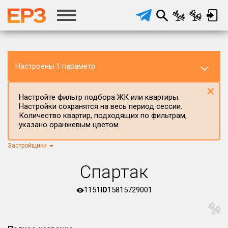
Настроены
1 параметр
×
Настройте фильтр подбора ЖК или квартиры.
Настройки сохранятся на весь период сессии.
Количество квартир, подходящих по фильтрам,
указано оранжевым цветом.
Застройщики
Регион ЖК
г.Москва
×
Спартак
Район в регионе
Все
1151
ID
15815729001
Населённый пункт