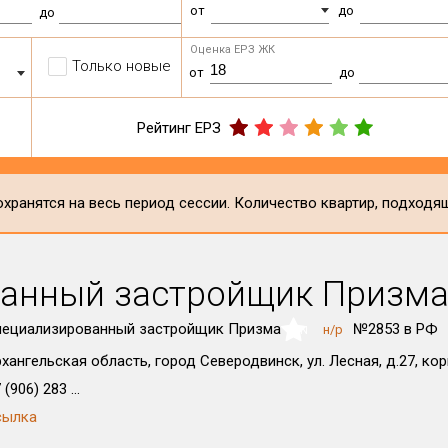
от
до
до
Оценка ЕРЗ ЖК
Только новые
от
до
Рейтинг ЕРЗ
хранятся на весь период сессии. Количество квартир, подходя
анный застройщик Призм
пециализированный застройщик Призма
№2853 в РФ
н/р
NaN
хангельская область, город Северодвинск, ул. Лесная, д.27, кор
 (906) 283 ...
сылка
1