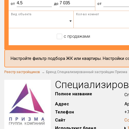
от
до
от
Вид объекта
Кол-во комнат
с продажами
Настройте фильтр подбора ЖК или квартиры. Настройки со
Реестр застройщиков
Бренд Специализированный застройщик Призма
Специализиров
Полное название
С
Адрес
Ар
Телефон
+7
Сайт
С
Используют бренд