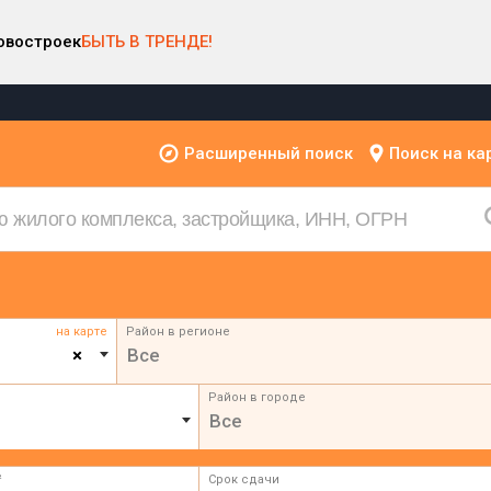
овостроек
БЫТЬ В ТРЕНДЕ!
Расширенный поиск
Поиск на ка
на карте
Район в регионе
×
Все
Район в городе
Все
²
Срок сдачи