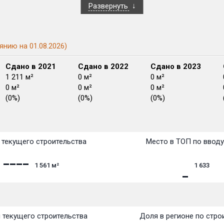
Развернуть
янию на 01.08.2026)
Сдано в 2021
Сдано в 2022
Сдано в 2023
1 211 м²
0 м²
0 м²
0 м²
0 м²
0 м²
(0%)
(0%)
(0%)
План сдачи:
перв
План
План
План
План
План
План
План
План
План
План
План
текущего строительства
Место в ТОП по ввод
1 561
м²
1 633
 текущего строительства
Доля в регионе по стро