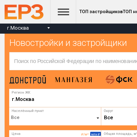
ТОП застройщиков
ТОП н
г.Москва
Новостройки и застройщики
Регион ЖК
г.Москва
Населённый пункт
Округ
Все
Цена
Общая площадь, м
₽/м²
млн ₽