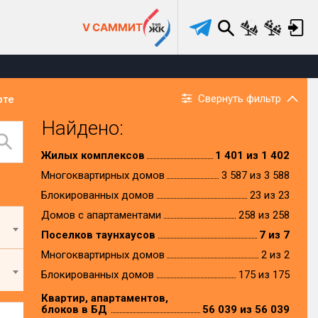
V САММИТ
Свернуть фильтр
рте
Найдено:
Жилых комплексов
1 401 из 1 402
Многоквартирных домов
3 587 из 3 588
Блокированных домов
23 из 23
Домов с апартаментами
258 из 258
Поселков таунхаусов
7 из 7
Многоквартирных домов
2 из 2
Блокированных домов
175 из 175
Квартир, апартаментов,
блоков в БД
56 039 из 56 039