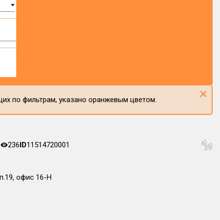
×
щих по фильтрам, указано оранжевым цветом.
а
236
ID
11514720001
п.19, офис 16-Н