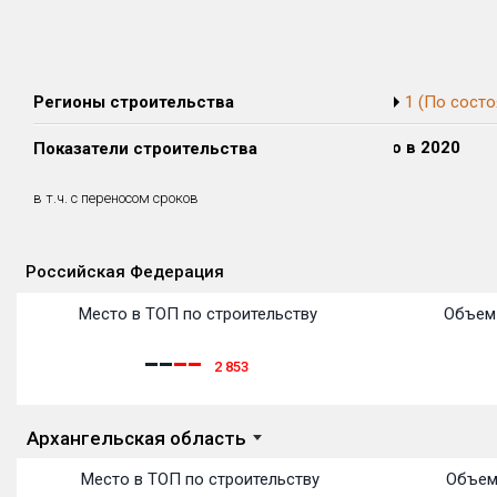
Регионы строительства
1 (По состо
Сдано в 2018
Сдано в 2019
Сдано в 2020
Показатели строительства
0 м²
1 009 м²
0 м²
0 м²
0 м²
0 м²
в т.ч. с переносом сроков
(0%)
(0%)
(0%)
Российская Федерация
Объекты
Объекты
Объекты
Объекты
Объекты
Объекты
Объекты
Объекты
Объекты
Объекты
Объекты
Объекты
Место в ТОП по строительству
Объем 
2 853
Архангельская область
Место в ТОП по строительству
Объем