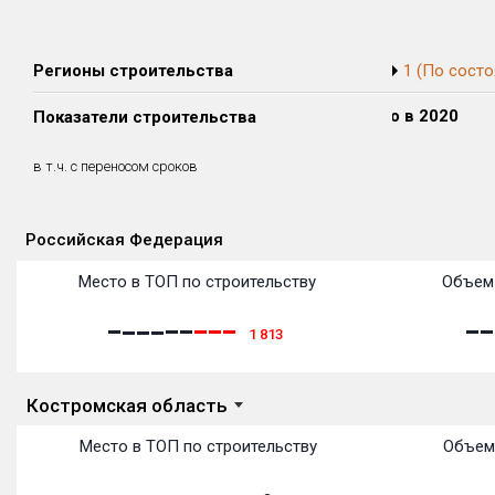
Регионы строительства
1 (По состо
Сдано в 2018
Сдано в 2019
Сдано в 2020
Показатели строительства
0 м²
0 м²
0 м²
0 м²
0 м²
0 м²
в т.ч. с переносом сроков
(0%)
(0%)
(0%)
Российская Федерация
Объекты
Объекты
Объекты
Объекты
Объекты
Объекты
Объекты
Объекты
Объекты
Объекты
Объекты
Объекты
Место в ТОП по строительству
Объем 
1 813
Костромская область
Место в ТОП по строительству
Объем