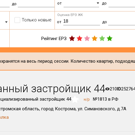
от
до
до
Оценка ЕРЗ ЖК
Только новые
от
до
Рейтинг ЕРЗ
хранятся на весь период сессии. Количество квартир, подходя
анный застройщик 44
210
ID
25276
циализированный застройщик 44
№1813 в РФ
н/р
NaN
тромская область, город Кострома, ул. Симановского, д.7А
ылка