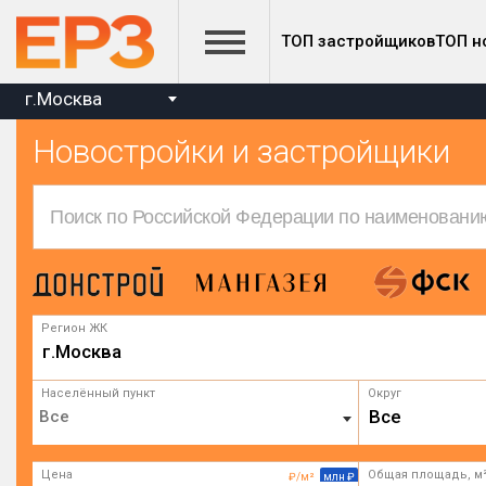
ТОП застройщиков
ТОП н
г.Москва
Новостройки и застройщики
Регион ЖК
г.Москва
Населённый пункт
Округ
Все
Цена
Общая площадь, м
₽/м²
млн ₽