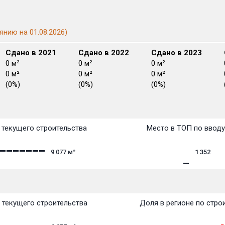
янию на 01.08.2026)
Сдано в 2021
Сдано в 2022
Сдано в 2023
0 м²
0 м²
0 м²
0 м²
0 м²
0 м²
(0%)
(0%)
(0%)
План сдачи:
перв
План
План
План
План
План
План
План
План
План
План
План
текущего строительства
Место в ТОП по ввод
9 077
м²
1 352
 текущего строительства
Доля в регионе по стро