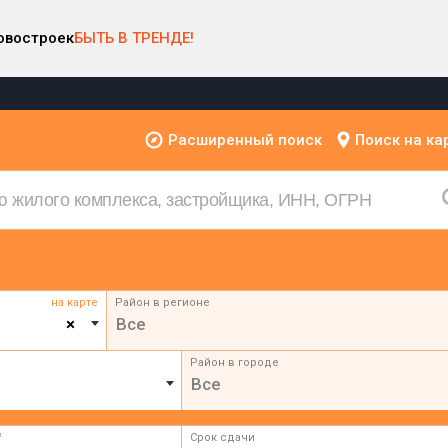
овостроек
БЫТЬ В ТРЕНДЕ!
Расширенный поиск
Поиск на ка
на карте
Район в регионе
×
Все
Район в городе
Все
²
Срок сдачи