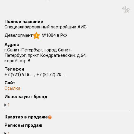
Округ
Все
Полное название
Район в городе
Специализированный застройщик АИС
Все
Девелопмент
№1004 в РФ
3
Адрес
Цена
₽/м²
млн ₽
г.Санкт-Петербург, город Санкт-
от
до
Петербург, пр-кт Кондратьевский, д.64,
корп.6, стр.А
Общая площадь, м²
Телефон
от
до
+7 (921) 918 ... , +7 (8172) 20 ...
Сайт
Срок сдачи
Ссылка
от
до
Используют бренд
Вид объекта
1
Квартир в продаже
Кол-во комнат
Регионы продаж
1