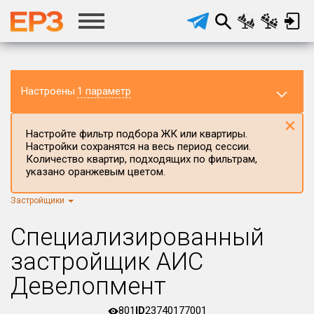
Настроены
1 параметр
×
Настройте фильтр подбора ЖК или квартиры.
Настройки сохранятся на весь период сессии.
Количество квартир, подходящих по фильтрам,
указано оранжевым цветом.
Застройщики
Регион ЖК
г.Москва
×
Специализированный
Район в регионе
застройщик АИС
Все
Девелопмент
Населённый пункт
801
ID
23740177001