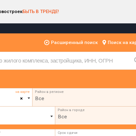
овостроек
БЫТЬ В ТРЕНДЕ!
Расширенный поиск
Поиск на ка
на карте
Район в регионе
×
Все
Район в городе
Все
²
Срок сдачи