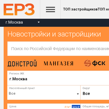
ТОП застройщиков
ТОП н
г.Москва
Новостройки и застройщики
Регион ЖК
г.Москва
Населённый пункт
Округ
Все
Цена
Общая площадь, м
₽/м²
млн ₽