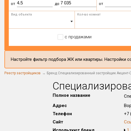
от
до
от
Вид объекта
Кол-во комнат
с продажами
Настройте фильтр подбора ЖК или квартиры. Настройки со
Реестр застройщиков
Бренд Специализированный застройщик Акцент-
Специализирова
Полное название
Спе
Адрес
Вор
Телефон
+7 (
Сайт
Сс
Используют бренд
1