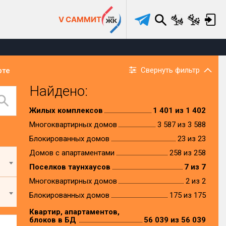
V САММИТ
Свернуть фильтр
рте
Найдено:
Жилых комплексов
1 401 из 1 402
Многоквартирных домов
3 587 из 3 588
Блокированных домов
23 из 23
Домов с апартаментами
258 из 258
Поселков таунхаусов
7 из 7
Многоквартирных домов
2 из 2
Блокированных домов
175 из 175
Квартир, апартаментов,
блоков в БД
56 039 из 56 039