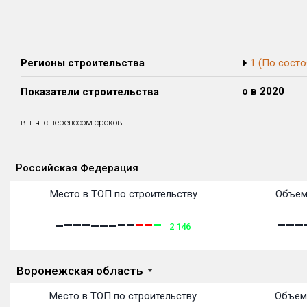
Регионы строительства
1 (По состо
Сдано в 2018
Сдано в 2019
Сдано в 2020
Показатели строительства
0 м²
0 м²
0 м²
0 м²
0 м²
0 м²
в т.ч. с переносом сроков
(0%)
(0%)
(0%)
Российская Федерация
Объекты
Объекты
Объекты
Объекты
Объекты
Объекты
Объекты
Объекты
Объекты
Объекты
Объекты
Объекты
Место в ТОП по строительству
Объем
2 146
Воронежская область
Место в ТОП по строительству
Объем