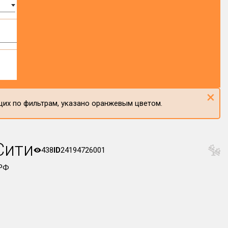
×
щих по фильтрам, указано оранжевым цветом.
Сити
438
ID
24194726001
 РФ