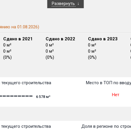
Развернуть
янию на 01.08.2026)
Сдано в 2021
Сдано в 2022
Сдано в 2023
0 м²
0 м²
0 м²
0 м²
0 м²
0 м²
(0%)
(0%)
(0%)
План сдачи:
перв
План
План
План
План
План
План
План
План
План
План
План
 текущего строительства
Место в ТОП по ввод
Нет
6 578
м²
 текущего строительства
Доля в регионе по стро