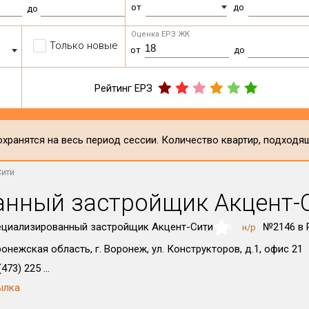
от
до
до
Оценка ЕРЗ ЖК
Только новые
от
до
Рейтинг ЕРЗ
хранятся на весь период сессии. Количество квартир, подходя
Сити
нный застройщик Акцент-
циализированный застройщик Акцент-Сити
№2146 в
н/р
NaN
онежская область, г. Воронеж, ул. Конструкторов, д.1, офис 21
473) 225 ...
ылка