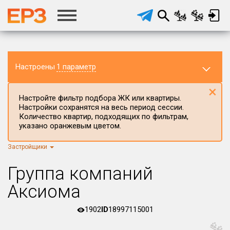
Настроены
1 параметр
×
Настройте фильтр подбора ЖК или квартиры.
Настройки сохранятся на весь период сессии.
Количество квартир, подходящих по фильтрам,
указано оранжевым цветом.
Застройщики
Регион ЖК
г.Москва
×
Группа компаний
Район в регионе
Аксиома
Все
1902
ID
18997115001
Населённый пункт