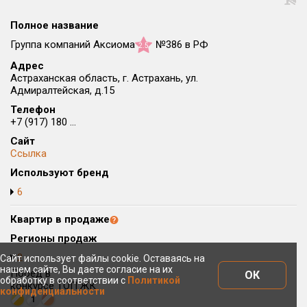
Округ
Полное название
Все
Группа компаний Аксиома
№386 в РФ
2.5
Район в городе
Адрес
Все
Астраханская область, г. Астрахань, ул.
Адмиралтейская, д.15
Цена
Телефон
₽/м²
млн ₽
+7 (917) 180 ...
от
до
Сайт
Общая площадь, м²
Ссылка
от
до
Используют бренд
Срок сдачи
6
от
до
Квартир в продаже
Вид объекта
Регионы продаж
2
Сайт использует файлы cookie. Оставаясь на
нашем сайте, Вы даете согласие на их
Побед в
Кол-во комнат
ОК
обработку в соответствии с
Политикой
конкурсе ТОП ЖК
конфиденциальности
1