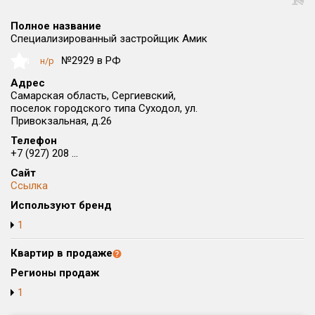
Округ
Полное название
Все
Специализированный застройщик Амик
Район в городе
№2929 в РФ
н/р
NaN
Все
Адрес
Самарская область, Сергиевский,
поселок городского типа Суходол, ул.
Цена
₽/м²
млн ₽
Привокзальная, д.26
от
до
Телефон
+7 (927) 208 ...
Общая площадь, м²
от
до
Сайт
Ссылка
Срок сдачи
Используют бренд
от
до
1
Вид объекта
Квартир в продаже
Регионы продаж
Кол-во комнат
1