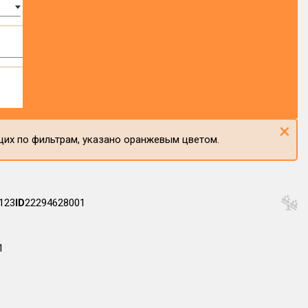
×
щих по фильтрам, указано оранжевым цветом.
123
ID
22294628001
1