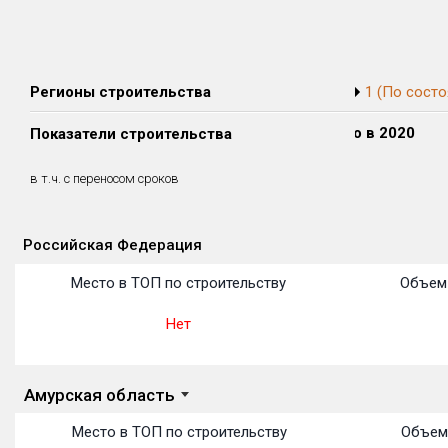
Регионы строительства
1 (По состо
Сдано в 2018
Сдано в 2019
Сдано в 2020
Показатели строительства
0 м²
0 м²
0 м²
0 м²
0 м²
0 м²
в т.ч. с переносом сроков
(0%)
(0%)
(0%)
Российская Федерация
Объекты
Объекты
Объекты
Объекты
Объекты
Объекты
Объекты
Объекты
Объекты
Объекты
Объекты
Место в ТОП по строительству
Объем 
Нет
Амурская область
Место в ТОП по строительству
Объем