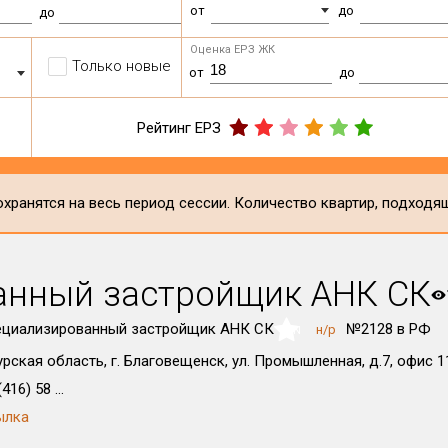
от
до
до
Оценка ЕРЗ ЖК
Только новые
от
до
Рейтинг ЕРЗ
хранятся на весь период сессии. Количество квартир, подходя
анный застройщик АНК СК
ециализированный застройщик АНК СК
№2128 в РФ
н/р
NaN
рская область, г. Благовещенск, ул. Промышленная, д.7, офис 1
416) 58 ...
ылка