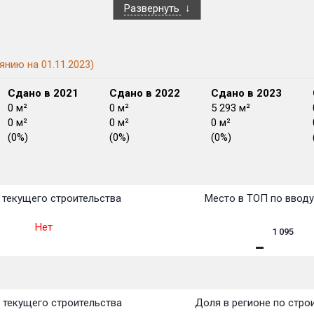
Развернуть
янию на 01.11.2023)
Сдано в 2021
Сдано в 2022
Сдано в 2023
0 м²
0 м²
5 293 м²
0 м²
0 м²
0 м²
(0%)
(0%)
(0%)
План
План
План
План
План
План
План
План
План
План
План
текущего строительства
Место в ТОП по ввод
Нет
1 095
 текущего строительства
Доля в регионе по стро