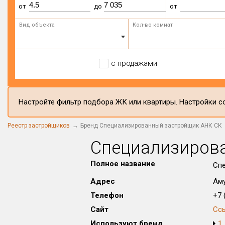
от
до
от
Вид объекта
Кол-во комнат
с продажами
Настройте фильтр подбора ЖК или квартиры. Настройки со
Реестр застройщиков
Бренд Специализированный застройщик АНК СК
Специализиров
Полное название
Сп
Адрес
Аму
Телефон
+7 (
Сайт
Сс
Используют бренд
1