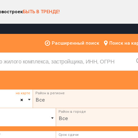
овостроек
БЫТЬ В ТРЕНДЕ!
Расширенный поиск
Поиск на ка
на карте
Район в регионе
×
Все
Район в городе
Все
²
Срок сдачи