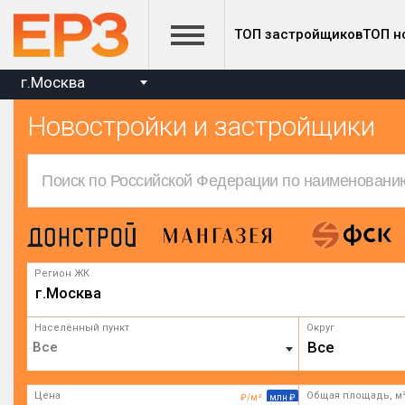
ТОП застройщиков
ТОП н
г.Москва
Новостройки и застройщики
Регион ЖК
г.Москва
Населённый пункт
Округ
Все
Цена
Общая площадь, м
₽/м²
млн ₽