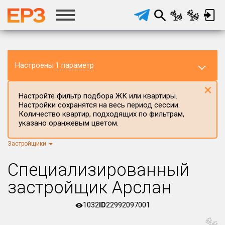
Настроены
1 параметр
×
Настройте фильтр подбора ЖК или квартиры.
Настройки сохранятся на весь период сессии.
Количество квартир, подходящих по фильтрам,
указано оранжевым цветом.
Застройщики
Регион ЖК
г.Москва
×
Специализированный
Район в регионе
застройщик Арслан
Все
1032
ID
22992097001
Населённый пункт