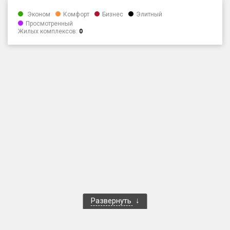
Только новые
Эконом
Комфорт
Бизнес
Элитный
Просмотренный
Жилых комплексов:
0
Оценка ЕРЗ ЖК
от
до
с продажами
Рейтинг ЕРЗ
Найдено:
Жилых комплексов
1 400 из 1 401
Многоквартирных домов
3 584 из 3 585
Блокированных домов
23 из 23
Домов с апартаментами
258 из 258
Развернуть
Поселков таунхаусов
7 из 7
Многоквартирных домов
2 из 2