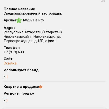
Округ
Полное название
Все
Специализированный застройщик
Арслан
№2091 в РФ
Район в городе
4.5
Все
Адрес
Республика Татарстан (Татарстан),
Нижнекамский, г. Нижнекамск, ул.
Цена
₽/м²
млн ₽
Первопроходцев, д.13Б, офис 1
от
до
Телефон
+7 (919) 633 ...
Общая площадь, м²
от
до
Сайт
Ссылка
Срок сдачи
Используют бренд
от
до
1
Вид объекта
Квартир в продаже
Регионы продаж
Кол-во комнат
1