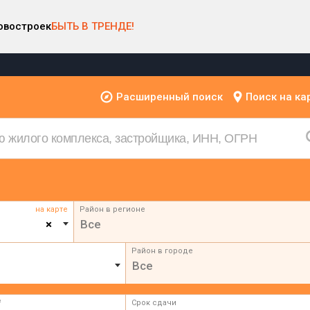
овостроек
БЫТЬ В ТРЕНДЕ!
Расширенный поиск
Поиск на ка
на карте
Район в регионе
×
Все
Район в городе
Все
²
Срок сдачи