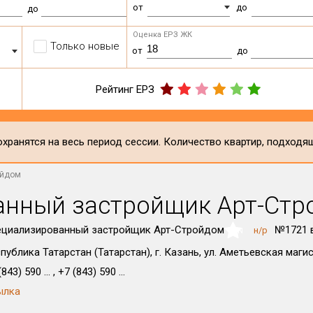
от
до
до
Оценка ЕРЗ ЖК
Только новые
от
до
Рейтинг ЕРЗ
хранятся на весь период сессии. Количество квартир, подходя
ойдом
анный застройщик Арт-Стр
ециализированный застройщик Арт-Стройдом
№1721 
н/р
NaN
публика Татарстан (Татарстан), г. Казань, ул. Аметьевская магис
843) 590 ... , +7 (843) 590 ...
ылка