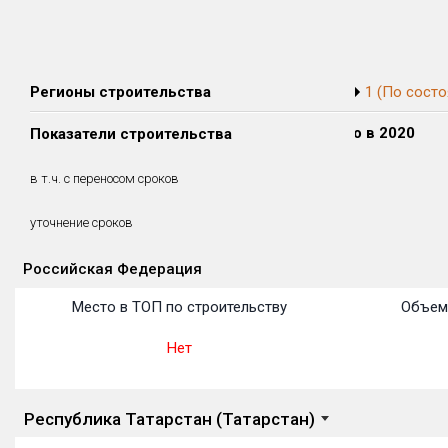
Регионы строительства
1 (По состо
Сдано в 2018
Сдано в 2019
Сдано в 2020
Показатели строительства
0 м²
0 м²
0 м²
0 м²
0 м²
0 м²
в т.ч. с переносом сроков
(0%)
(0%)
(0%)
уточнение сроков
Российская Федерация
Объекты
Объекты
Объекты
Объекты
Объекты
Объекты
Объекты
Объекты
Объекты
Объекты
Объекты
Место в ТОП по строительству
Объем
Нет
Республика Татарстан (Татарстан)