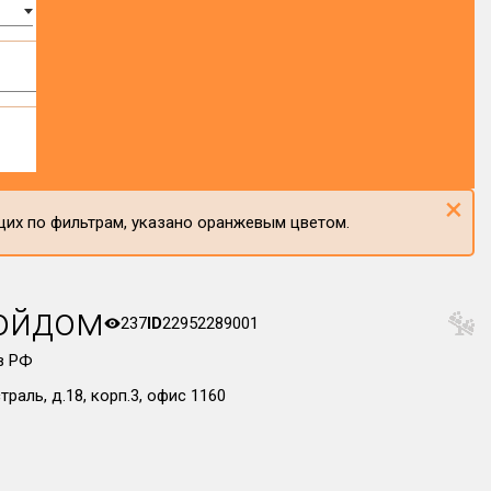
×
щих по фильтрам, указано оранжевым цветом.
ойдом
237
ID
22952289001
в РФ
траль, д.18, корп.3, офис 1160