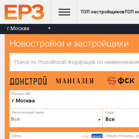
ТОП застройщиков
ТОП н
г.Москва
Новостройки и застройщики
Регион ЖК
г.Москва
Населённый пункт
Округ
Все
Цена
Общая площадь, м
₽/м²
млн ₽