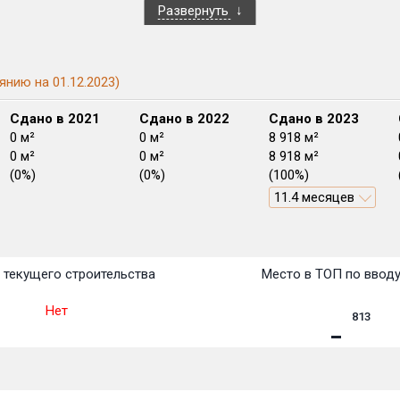
Развернуть
янию на 01.12.2023)
Сдано в 2021
Сдано в 2022
Сдано в 2023
0 м²
0 м²
8 918 м²
0 м²
0 м²
8 918 м²
(0%)
(0%)
(100%)
11.4 месяцев
План
План
План
План
План
План
План
План
План
План
План
 текущего строительства
Место в ТОП по ввод
Нет
813