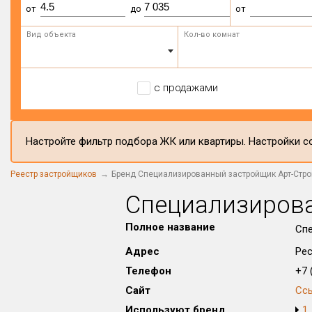
от
до
от
Вид объекта
Кол-во комнат
с продажами
Настройте фильтр подбора ЖК или квартиры. Настройки со
Реестр застройщиков
Бренд Специализированный застройщик Арт-Стр
Специализиров
Полное название
Сп
Адрес
Рес
Телефон
+7 (
Сайт
Сс
Используют бренд
1