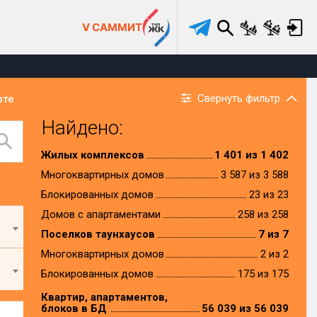
V САММИТ
Свернуть фильтр
рте
Найдено:
Жилых комплексов
1 401 из 1 402
Многоквартирных домов
3 587 из 3 588
Блокированных домов
23 из 23
Домов с апартаментами
258 из 258
Поселков таунхаусов
7 из 7
Многоквартирных домов
2 из 2
Блокированных домов
175 из 175
Квартир, апартаментов,
блоков в БД
56 039 из 56 039