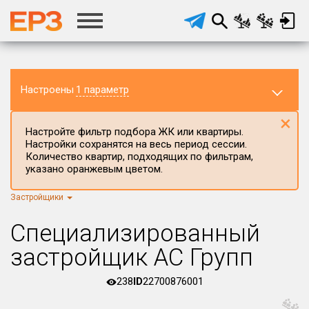
Настроены
1 параметр
×
Настройте фильтр подбора ЖК или квартиры.
Настройки сохранятся на весь период сессии.
Количество квартир, подходящих по фильтрам,
указано оранжевым цветом.
Застройщики
Регион ЖК
г.Москва
×
Специализированный
Район в регионе
застройщик АС Групп
Все
238
ID
22700876001
Населённый пункт