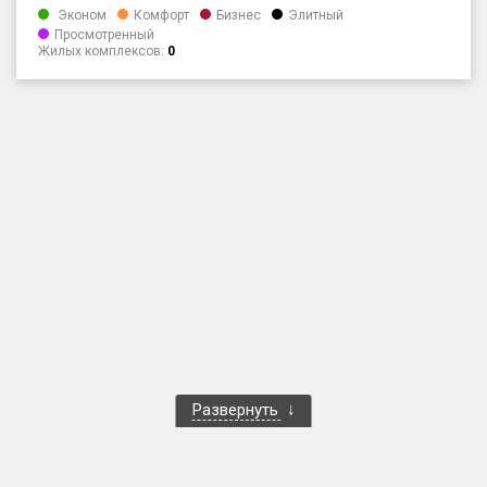
Эконом
Комфорт
Бизнес
Элитный
Только новые
Просмотренный
Жилых комплексов:
0
Оценка ЕРЗ ЖК
от
до
с продажами
Рейтинг ЕРЗ
Найдено:
Жилых комплексов
1 401 из 1 402
Многоквартирных домов
3 587 из 3 588
Блокированных домов
23 из 23
Развернуть
Домов с апартаментами
258 из 258
Поселков таунхаусов
7 из 7
Многоквартирных домов
2 из 2