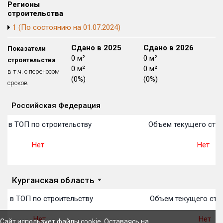
Регионы
Блокированных домов
175 из 175
строительства
Квартир, апартаментов,
1 (По состоянию на 01.07.2024)
блоков в БД
56 039 из 56 039
Сдано в 2024
Сдано в 2025
Сдано в 2026
Показатели
0 м²
0 м²
0 м²
строительства
0 м²
0 м²
0 м²
в т.ч. с переносом
(0%)
(0%)
(0%)
сроков
Российская Федерация
Объекты
Объекты
Объекты
Объекты
Объекты
Объекты
Объекты
Объекты
Объекты
Объекты
Объекты
План 
План 
План 
План 
План 
План 
План 
План 
План 
План 
План 
о в ТОП по строительству
Объем текущего стро
Нет
Нет
Курганская область
то в ТОП по строительству
Объем текущего стр
Нет
Нет
Сайт использует файлы cookie. Оставаясь на