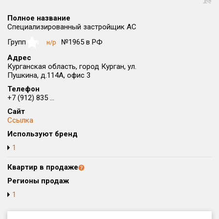
Округ
Полное название
Все
Специализированный застройщик АС
Район в городе
Групп
№1965 в РФ
н/р
NaN
Все
Адрес
Курганская область, город Курган, ул.
Пушкина, д.114А, офис 3
Цена
₽/м²
млн ₽
от
до
Телефон
+7 (912) 835 ...
Общая площадь, м²
Сайт
от
до
Ссылка
Используют бренд
Срок сдачи
от
до
1
Вид объекта
Квартир в продаже
Регионы продаж
1
Кол-во комнат