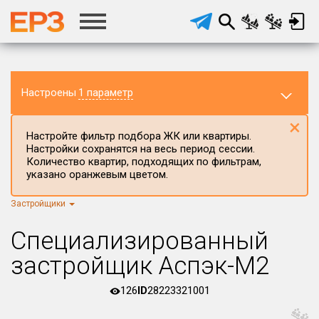
Настроены
1 параметр
×
Настройте фильтр подбора ЖК или квартиры.
Настройки сохранятся на весь период сессии.
Количество квартир, подходящих по фильтрам,
указано оранжевым цветом.
Застройщики
Регион ЖК
г.Москва
×
Специализированный
Район в регионе
застройщик Аспэк-М2
Все
126
ID
28223321001
Населённый пункт