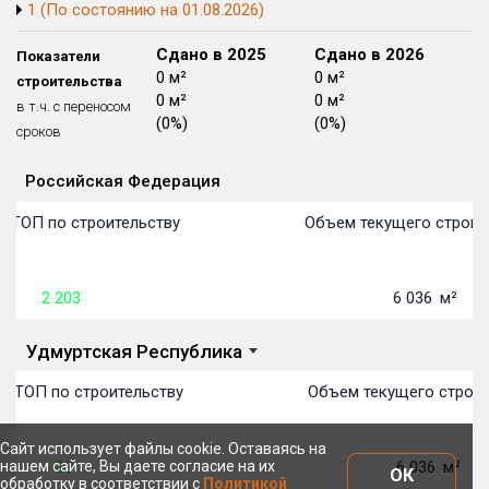
1 (По состоянию на 01.08.2026)
Блокированных домов
175 из 175
Сдано в 2024
Сдано в 2025
Сдано в 2026
Показатели
Квартир, апартаментов,
блоков в БД
56 039 из 56 039
0 м²
0 м²
0 м²
строительства
0 м²
0 м²
0 м²
в т.ч. с переносом
(0%)
(0%)
(0%)
сроков
Российская Федерация
Объекты
Объекты
Объекты
Объекты
Объекты
Объекты
Объекты
Объекты
Объекты
Объекты
Объекты
Объекты
План сдачи:
первон
План 
План 
План 
План 
План 
План 
План 
План 
План 
План 
План 
в ТОП по строительству
Объем текущего строит
2 203
6 036
м²
Удмуртская Республика
в ТОП по строительству
Объем текущего строит
Сайт использует файлы cookie. Оставаясь на
нашем сайте, Вы даете согласие на их
33
6 036
м²
ОК
обработку в соответствии с
Политикой