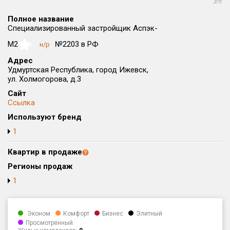
Округ
Полное название
Все
Специализированный застройщик Аспэк-
Район в городе
М2
№2203 в РФ
н/р
NaN
Все
Адрес
Удмуртская Республика, город Ижевск,
ул. Холмогорова, д.3
Цена
₽/м²
млн ₽
от
до
Сайт
Ссылка
Общая площадь, м²
Используют бренд
от
до
1
Срок сдачи
Квартир в продаже
от
до
Регионы продаж
Вид объекта
1
Кол-во комнат
Эконом
Комфорт
Бизнес
Элитный
Просмотренный