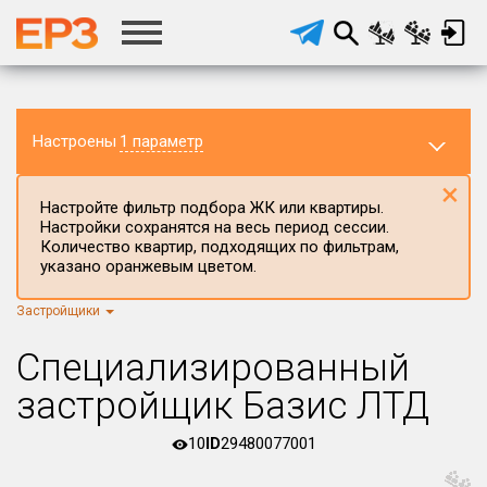
Настроены
1 параметр
×
Настройте фильтр подбора ЖК или квартиры.
Настройки сохранятся на весь период сессии.
Количество квартир, подходящих по фильтрам,
указано оранжевым цветом.
Застройщики
Регион ЖК
г.Москва
×
Специализированный
Район в регионе
застройщик Базис ЛТД
Все
10
ID
29480077001
Населённый пункт