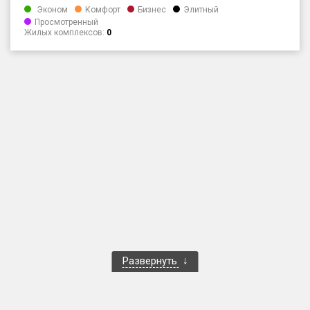
Эконом
Комфорт
Бизнес
Элитный
Только новые
Просмотренный
Жилых комплексов:
0
Оценка ЕРЗ ЖК
от
до
с продажами
Рейтинг ЕРЗ
Найдено:
Жилых комплексов
1 400 из 1 401
Многоквартирных домов
3 584 из 3 585
Блокированных домов
23 из 23
Развернуть
Домов с апартаментами
258 из 258
Поселков таунхаусов
7 из 7
Многоквартирных домов
2 из 2