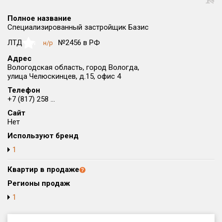
Округ
Полное название
Все
Специализированный застройщик Базис
Район в городе
ЛТД
№2456 в РФ
н/р
NaN
Все
Адрес
Вологодская область, город Вологда,
улица Челюскинцев, д.15, офис 4
Цена
₽/м²
млн ₽
от
до
Телефон
+7 (817) 258 ...
Общая площадь, м²
Сайт
от
до
Нет
Используют бренд
Срок сдачи
от
до
1
Вид объекта
Квартир в продаже
Регионы продаж
1
Кол-во комнат