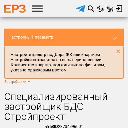
Настроены
1 параметр
×
Настройте фильтр подбора ЖК или квартиры.
Настройки сохранятся на весь период сессии.
Количество квартир, подходящих по фильтрам,
указано оранжевым цветом.
Застройщики
Регион ЖК
г.Москва
×
Специализированный
Район в регионе
застройщик БДС
Все
Стройпроект
Населённый пункт
58
ID
28734996001