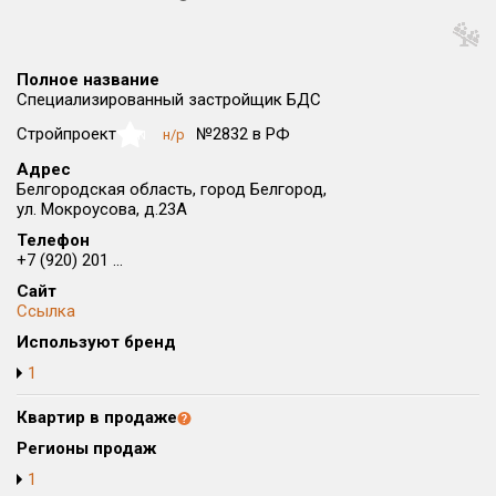
Округ
Все
Полное название
Район в городе
Специализированный застройщик БДС
Все
Стройпроект
№2832 в РФ
н/р
NaN
Адрес
Цена
₽/м²
млн ₽
Белгородская область, город Белгород,
от
до
ул. Мокроусова, д.23А
Телефон
Общая площадь, м²
+7 (920) 201 ...
от
до
Сайт
Срок сдачи
Ссылка
от
до
Используют бренд
1
Вид объекта
Квартир в продаже
Кол-во комнат
Регионы продаж
1