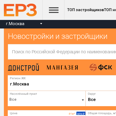
ТОП застройщиков
ТОП н
г.Москва
Новостройки и застройщики
Регион ЖК
г.Москва
Населённый пункт
Округ
Все
Цена
Общая площадь, м
₽/м²
млн ₽