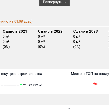
Развернуть
янию на 01.08.2026)
Сдано в 2021
Сдано в 2022
Сдано в 2023
0 м²
0 м²
0 м²
0 м²
0 м²
0 м²
(0%)
(0%)
(0%)
План сдачи:
перв
План
План
План
План
План
План
План
План
План
План
План
текущего строительства
Место в ТОП по ввод
Нет
27 752
м²