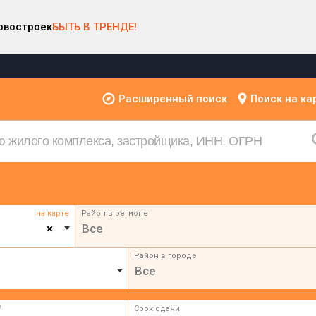
овостроек
БЫТЬ В ТРЕНДЕ!
Расширенный поиск
Поиск на ка
на карте
Район в регионе
×
Все
Район в городе
Все
²
Срок сдачи