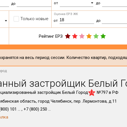
от
до
до
Оценка ЕРЗ ЖК
Только новые
от
до
Рейтинг ЕРЗ
хранятся на весь период сессии. Количество квартир, подходя
ород
анный застройщик Белый Г
ециализированный застройщик Белый Город
№797 в РФ
1.5
ябинская область, город Челябинск, пер. Лермонтова, д.11
800) 101 ... , +7 (800) 250 ...
ылка