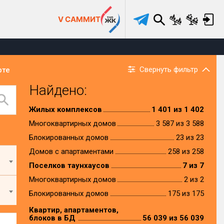
V САММИТ
Свернуть фильтр
рте
Найдено:
Жилых комплексов
1 401 из 1 402
Многоквартирных домов
3 587 из 3 588
Блокированных домов
23 из 23
Домов с апартаментами
258 из 258
Поселков таунхаусов
7 из 7
Многоквартирных домов
2 из 2
Блокированных домов
175 из 175
Квартир, апартаментов,
блоков в БД
56 039 из 56 039