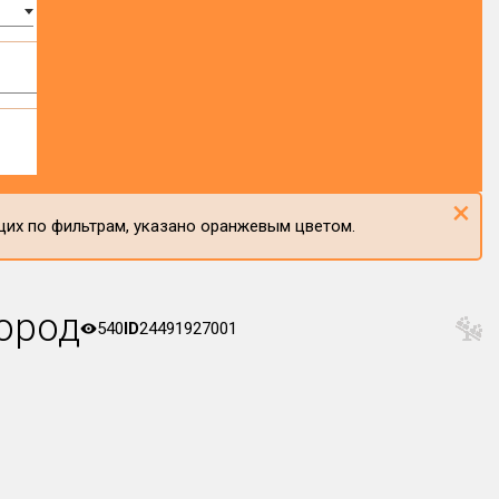
×
щих по фильтрам, указано оранжевым цветом.
ород
540
ID
24491927001