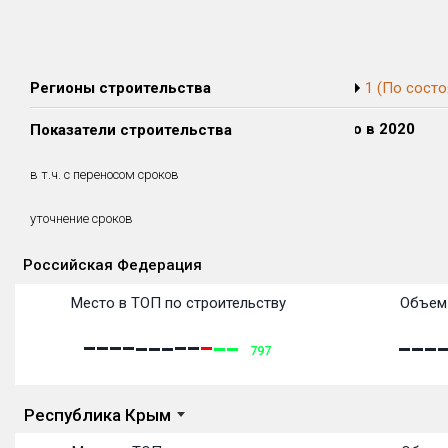
Регионы строительства
1 (По состо
Сдано в 2018
Сдано в 2019
Сдано в 2020
Показатели строительства
0 м²
0 м²
0 м²
0 м²
0 м²
0 м²
в т.ч. с переносом сроков
(0%)
(0%)
(0%)
уточнение сроков
Российская Федерация
Объекты
Объекты
Объекты
Объекты
Объекты
Объекты
Объекты
Объекты
Объекты
Объекты
Объекты
Объекты
Место в ТОП по строительству
Объем 
797
Республика Крым