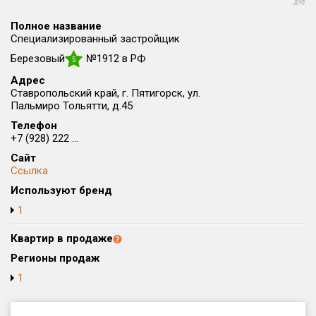
Округ
Полное название
Все
Специализированный застройщик
Березовый
№1912 в РФ
Район в городе
5
Все
Адрес
Ставропольский край, г. Пятигорск, ул.
Пальмиро Тольятти, д.45
Цена
₽/м²
млн ₽
Телефон
от
до
+7 (928) 222 ...
Общая площадь, м²
Сайт
от
до
Ссылка
Используют бренд
Срок сдачи
1
от
до
Квартир в продаже
Вид объекта
Регионы продаж
1
Кол-во комнат