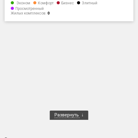
Эконом
Комфорт
Бизнес
Элитный
Только новые
Просмотренный
Жилых комплексов:
0
Оценка ЕРЗ ЖК
от
до
с продажами
Рейтинг ЕРЗ
Найдено:
Жилых комплексов
1 400 из 1 401
Многоквартирных домов
3 584 из 3 585
Блокированных домов
23 из 23
Развернуть
Домов с апартаментами
258 из 258
Поселков таунхаусов
7 из 7
Многоквартирных домов
2 из 2