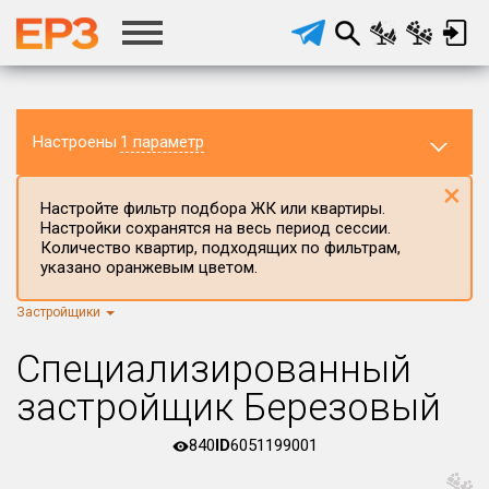
Настроены
1 параметр
×
Настройте фильтр подбора ЖК или квартиры.
Настройки сохранятся на весь период сессии.
Количество квартир, подходящих по фильтрам,
указано оранжевым цветом.
Застройщики
Регион ЖК
г.Москва
×
Специализированный
Район в регионе
застройщик Березовый
Все
840
ID
6051199001
Населённый пункт