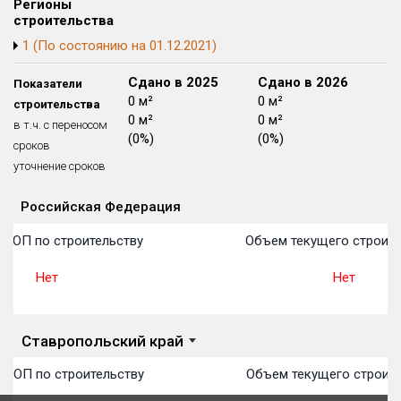
Регионы
Блокированных домов
175 из 175
строительства
1 (По состоянию на 01.12.2021)
Квартир, апартаментов,
блоков в БД
56 039 из 56 039
Сдано в 2024
Сдано в 2025
Сдано в 2026
Показатели
0 м²
0 м²
0 м²
строительства
0 м²
0 м²
0 м²
в т.ч. с переносом
(0%)
(0%)
(0%)
сроков
уточнение сроков
Российская Федерация
Объекты
Объекты
Объекты
Объекты
Объекты
Объекты
Объекты
Объекты
Объекты
Объекты
Объекты
План 
План 
План 
План 
План 
План 
План 
План 
План 
План 
План 
 ТОП по строительству
Объем текущего строите
Нет
Нет
Ставропольский край
 ТОП по строительству
Объем текущего строите