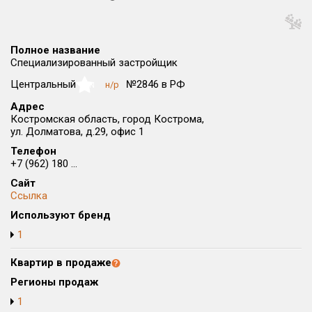
Округ
Все
Полное название
Район в городе
Специализированный застройщик
Все
Центральный
№2846 в РФ
н/р
NaN
Адрес
Цена
₽/м²
млн ₽
Костромская область, город Кострома,
от
до
ул. Долматова, д.29, офис 1
Телефон
Общая площадь, м²
+7 (962) 180 ...
от
до
Сайт
Срок сдачи
Ссылка
от
до
Используют бренд
1
Вид объекта
Квартир в продаже
Кол-во комнат
Регионы продаж
1