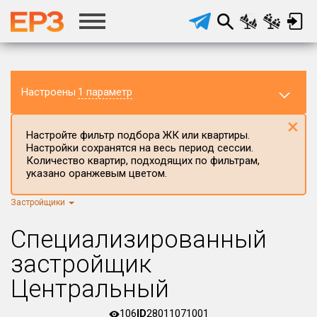
Настроены
1 параметр
×
Настройте фильтр подбора ЖК или квартиры.
Настройки сохранятся на весь период сессии.
Количество квартир, подходящих по фильтрам,
указано оранжевым цветом.
Застройщики
Регион ЖК
г.Москва
×
Специализированный
Район в регионе
застройщик
Все
Центральный
Населённый пункт
106
ID
28011071001