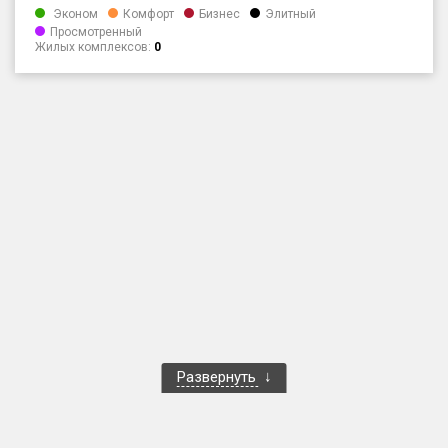
Эконом
Комфорт
Бизнес
Элитный
Только новые
Просмотренный
Жилых комплексов:
0
Оценка ЕРЗ ЖК
от
до
с продажами
Рейтинг ЕРЗ
Найдено:
Жилых комплексов
1 400 из 1 401
Многоквартирных домов
3 584 из 3 585
Блокированных домов
23 из 23
Развернуть
Домов с апартаментами
258 из 258
Поселков таунхаусов
7 из 7
Многоквартирных домов
2 из 2