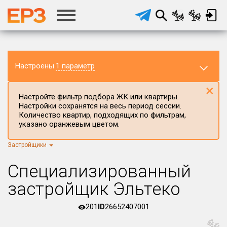
Настроены
1 параметр
×
Настройте фильтр подбора ЖК или квартиры.
Настройки сохранятся на весь период сессии.
Количество квартир, подходящих по фильтрам,
указано оранжевым цветом.
Застройщики
Регион ЖК
г.Москва
×
Специализированный
Район в регионе
застройщик Эльтеко
Все
201
ID
26652407001
Населённый пункт