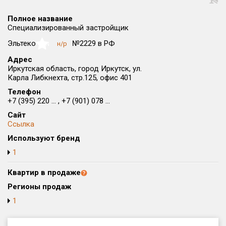
Округ
Полное название
Все
Специализированный застройщик
Район в городе
Эльтеко
№2229 в РФ
н/р
NaN
Все
Адрес
Иркутская область, город Иркутск, ул.
Карла Либкнехта, стр.125, офис 401
Цена
₽/м²
млн ₽
от
до
Телефон
+7 (395) 220 ... , +7 (901) 078 ...
Общая площадь, м²
Сайт
от
до
Ссылка
Используют бренд
Срок сдачи
от
до
1
Вид объекта
Квартир в продаже
Регионы продаж
1
Кол-во комнат