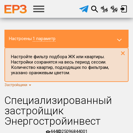
Настроены
1 параметр
×
Настройте фильтр подбора ЖК или квартиры.
Настройки сохранятся на весь период сессии.
Количество квартир, подходящих по фильтрам,
указано оранжевым цветом.
Застройщики
Регион ЖК
г.Москва
×
Специализированный
Район в регионе
застройщик
Все
Энергостройинвест
Населённый пункт
444
ID
25096844001