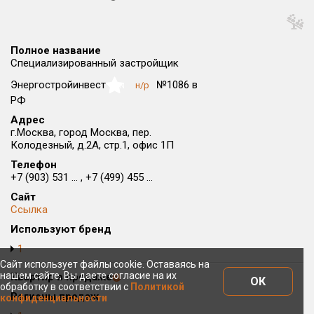
Округ
Все
Полное название
Район в городе
Специализированный застройщик
Все
Энергостройинвест
№1086 в
н/р
NaN
РФ
Цена
₽/м²
млн ₽
Адрес
от
до
г.Москва, город Москва, пер.
Колодезный, д.2А, стр.1, офис 1П
Общая площадь, м²
Телефон
от
до
+7 (903) 531 ... , +7 (499) 455 ...
Срок сдачи
Сайт
Ссылка
от
до
Используют бренд
Вид объекта
1
Сайт использует файлы cookie. Оставаясь на
нашем сайте, Вы даете согласие на их
Квартир в продаже
Кол-во комнат
ОК
обработку в соответствии с
Политикой
Регионы продаж
конфиденциальности