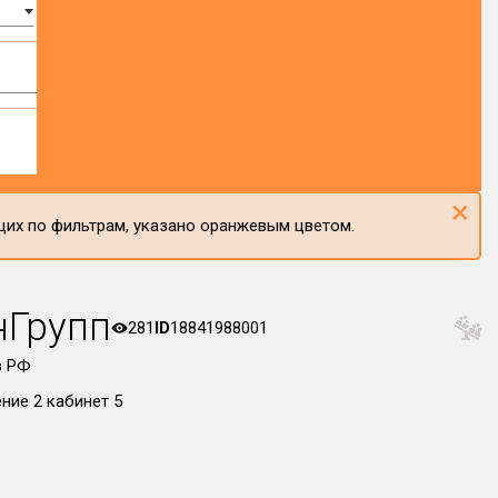
×
щих по фильтрам, указано оранжевым цветом.
нГрупп
281
ID
18841988001
в РФ
ение 2 кабинет 5