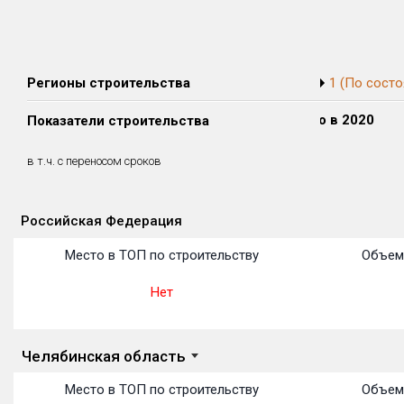
Регионы строительства
1 (По состо
Сдано в 2018
Сдано в 2019
Сдано в 2020
Показатели строительства
0 м²
0 м²
0 м²
0 м²
0 м²
0 м²
в т.ч. с переносом сроков
(0%)
(0%)
(0%)
Российская Федерация
Объекты
Объекты
Объекты
Объекты
Объекты
Объекты
Объекты
Объекты
Объекты
Объекты
Объекты
Место в ТОП по строительству
Объем
Нет
Челябинская область
Место в ТОП по строительству
Объем