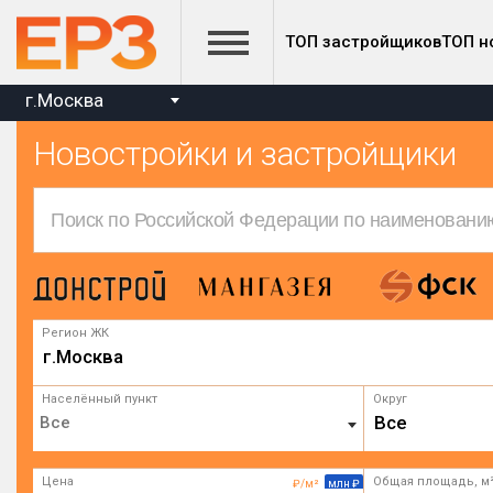
ТОП застройщиков
ТОП н
г.Москва
Новостройки и застройщики
Регион ЖК
г.Москва
Населённый пункт
Округ
Все
Цена
Общая площадь, м
₽/м²
млн ₽