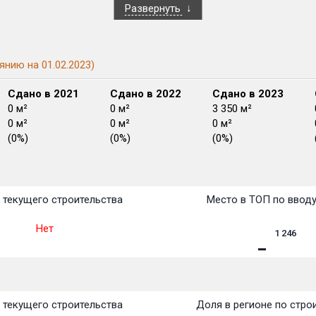
Развернуть
янию на 01.02.2023)
Сдано в 2021
Сдано в 2022
Сдано в 2023
0 м²
0 м²
3 350 м²
0 м²
0 м²
0 м²
(0%)
(0%)
(0%)
План
План
План
План
План
План
План
План
План
План
План
 текущего строительства
Место в ТОП по ввод
Нет
1 246
 текущего строительства
Доля в регионе по стро