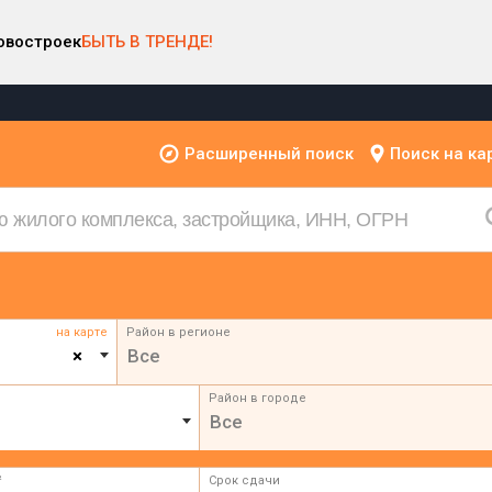
овостроек
БЫТЬ В ТРЕНДЕ!
Расширенный поиск
Поиск на ка
на карте
Район в регионе
×
Все
Район в городе
Все
²
Срок сдачи