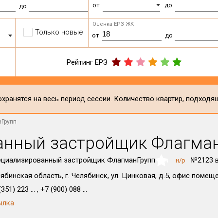
от
до
до
Оценка ЕРЗ ЖК
Только новые
от
до
Рейтинг ЕРЗ
хранятся на весь период сессии. Количество квартир, подходя
нГрупп
анный застройщик Флагма
ециализированный застройщик ФлагманГрупп
№2123 
н/р
NaN
ябинская область, г. Челябинск, ул. Цинковая, д.5, офис помещ
351) 223 ... , +7 (900) 088 ...
ылка