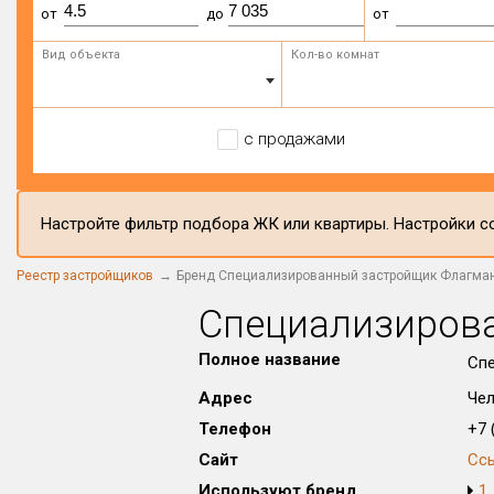
от
до
от
Вид объекта
Кол-во комнат
с продажами
Настройте фильтр подбора ЖК или квартиры. Настройки со
Реестр застройщиков
Бренд Специализированный застройщик Флагма
Специализиров
Полное название
Сп
Адрес
Чел
Телефон
+7 (
Сайт
Сс
Используют бренд
1