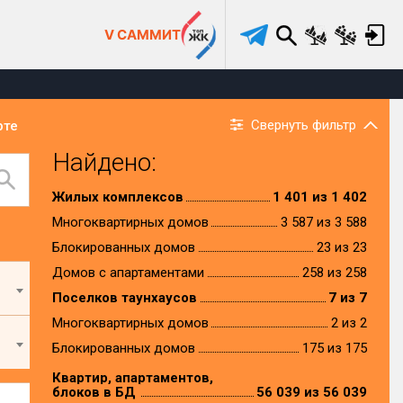
V САММИТ
Свернуть фильтр
рте
Найдено:
Жилых комплексов
1 401 из 1 402
Многоквартирных домов
3 587 из 3 588
Блокированных домов
23 из 23
Домов с апартаментами
258 из 258
Поселков таунхаусов
7 из 7
Многоквартирных домов
2 из 2
Блокированных домов
175 из 175
Квартир, апартаментов,
блоков в БД
56 039 из 56 039