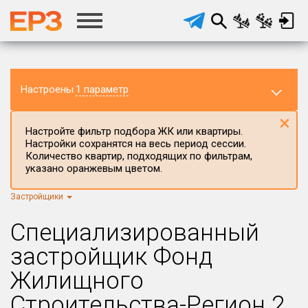
Настроены
1 параметр
×
Настройте фильтр подбора ЖК или квартиры.
Настройки сохранятся на весь период сессии.
Количество квартир, подходящих по фильтрам,
указано оранжевым цветом.
Застройщики
Регион ЖК
г.Москва
×
Специализированный
Район в регионе
застройщик Фонд
Все
Жилищного
Населённый пункт
Строительства-Регион 2