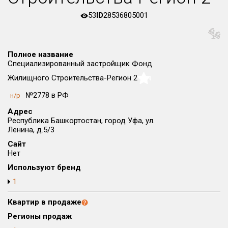
Округ
53
ID
28536805001
Все
Район в городе
Все
Полное название
Специализированный застройщик Фонд
Жилищного Строительства-Регион 2
NaN
Цена
₽/м²
млн ₽
от
до
№2778 в РФ
н/р
Адрес
Общая площадь, м²
Республика Башкортостан, город Уфа, ул.
от
до
Ленина, д.5/3
Срок сдачи
Сайт
от
до
Нет
Используют бренд
Вид объекта
1
Квартир в продаже
Кол-во комнат
Регионы продаж