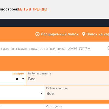
овостроек
БЫТЬ В ТРЕНДЕ!
Расширенный поиск
Поиск на ка
на карте
Район в регионе
×
Все
Район в городе
Все
²
Срок сдачи