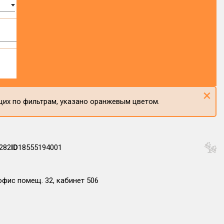
×
щих по фильтрам, указано оранжевым цветом.
282
ID
18555194001
офис помещ. 32, кабинет 506