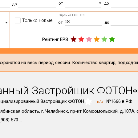
от
до
до
Оценка ЕРЗ ЖК
Только новые
от
до
Рейтинг ЕРЗ
хранятся на весь период сессии. Количество квартир, подходя
анный Застройщик ФОТОН
ециализированный Застройщик ФОТОН
№1666 в РФ
н/р
NaN
ябинская область, г. Челябинск, пр-кт Комсомольский, д.107А, 
908) 570 ...
т