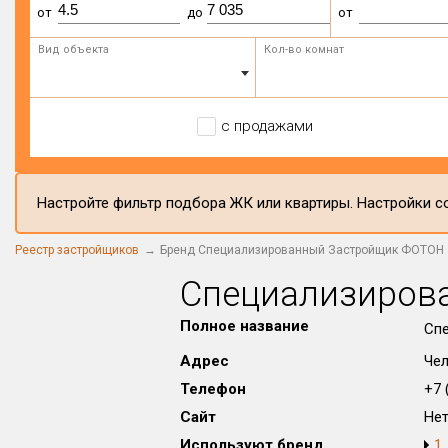
от
до
от
Вид объекта
Кол-во комнат
с продажами
Настройте фильтр подбора ЖК или квартиры. Настройки со
Реестр застройщиков
Бренд Специализированный Застройщик ФОТОН
Специализиров
Полное название
Сп
Адрес
Чел
Телефон
+7 (
Сайт
Не
Используют бренд
1