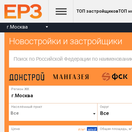
ТОП застройщиков
ТОП н
г.Москва
Новостройки и застройщики
Регион ЖК
г.Москва
Населённый пункт
Округ
Все
Цена
Общая площадь, м
₽/м²
млн ₽