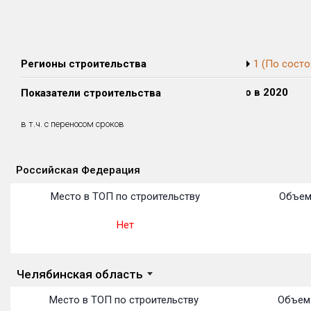
Регионы строительства
1 (По состо
Сдано в 2018
Сдано в 2019
Сдано в 2020
Показатели строительства
0 м²
0 м²
0 м²
0 м²
0 м²
0 м²
в т.ч. с переносом сроков
(0%)
(0%)
(0%)
Российская Федерация
Объекты
Объекты
Объекты
Объекты
Объекты
Объекты
Объекты
Объекты
Объекты
Объекты
Объекты
Место в ТОП по строительству
Объем
Нет
Челябинская область
Место в ТОП по строительству
Объем 