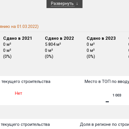
Развернуть
янию на 01.03.2022)
Сдано в 2021
Сдано в 2022
Сдано в 2023
0 м²
5 804 м²
0 м²
0 м²
0 м²
0 м²
(0%)
(0%)
(0%)
План
План
План
План
План
План
План
План
План
План
План
 текущего строительства
Место в ТОП по ввод
Нет
1 003
текущего строительства
Доля в регионе по стро