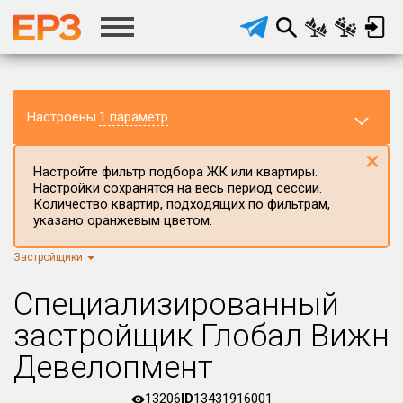
Настроены
1 параметр
×
Настройте фильтр подбора ЖК или квартиры.
Настройки сохранятся на весь период сессии.
Количество квартир, подходящих по фильтрам,
указано оранжевым цветом.
Застройщики
Регион ЖК
г.Москва
×
Специализированный
Район в регионе
застройщик Глобал Вижн
Все
Девелопмент
Населённый пункт
13206
ID
13431916001