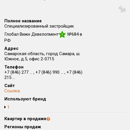
Округ
Все
Полное название
Район в городе
Специализированный застройщик
Все
Глобал Вижн Девелопмент
№684 в
5
РФ
Цена
₽/м²
млн ₽
Адрес
от
до
Самарская область, город Самара, ш.
Южное, д.5, офис 2-0715
Общая площадь, м²
Телефон
от
до
+7 (846) 277 ... , +7 (846) 990 ... , +7 (846)
215 ...
Срок сдачи
Сайт
от
до
Ссылка
Вид объекта
Используют бренд
1
Кол-во комнат
Квартир в продаже
Регионы продаж