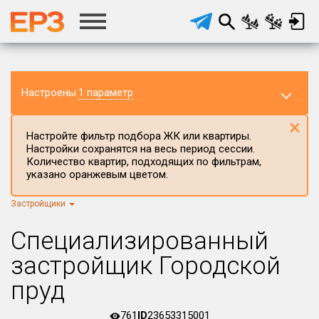
Настроены
1 параметр
×
Настройте фильтр подбора ЖК или квартиры.
Настройки сохранятся на весь период сессии.
Количество квартир, подходящих по фильтрам,
указано оранжевым цветом.
Застройщики
Регион ЖК
г.Москва
×
Специализированный
Район в регионе
застройщик Городской
Все
пруд
Населённый пункт
761
ID
23653315001