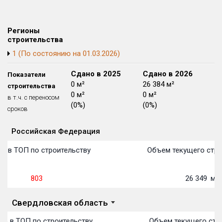
Блокированных домов
175 из 175
Квартир, апартаментов,
Регионы
блоков в БД
56 039 из 56 039
строительства
1 (По состоянию на 01.03.2026)
Сдано в 2024
Сдано в 2025
Сдано в 2026
Показатели
0 м²
0 м²
26 384 м²
строительства
0 м²
0 м²
0 м²
в т.ч. с переносом
(0%)
(0%)
(0%)
сроков
Российская Федерация
Объекты
Объекты
Объекты
Объекты
Объекты
Объекты
Объекты
Объекты
Объекты
Объекты
Объекты
План 
План 
План 
План 
План 
План 
План 
План 
План 
План 
План 
о в ТОП по строительству
Объем текущего стро
803
26 349
м²
Свердловская область
то в ТОП по строительству
Объем текущего стр