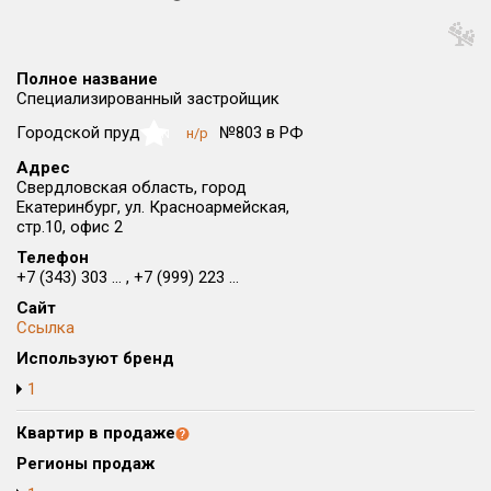
Округ
Все
Полное название
Район в городе
Специализированный застройщик
Все
Городской пруд
№803 в РФ
н/р
NaN
Адрес
Цена
₽/м²
млн ₽
Свердловская область, город
от
до
Екатеринбург, ул. Красноармейская,
стр.10, офис 2
Общая площадь, м²
Телефон
от
до
+7 (343) 303 ... , +7 (999) 223 ...
Срок сдачи
Сайт
Ссылка
от
до
Используют бренд
Вид объекта
1
Квартир в продаже
Кол-во комнат
Регионы продаж