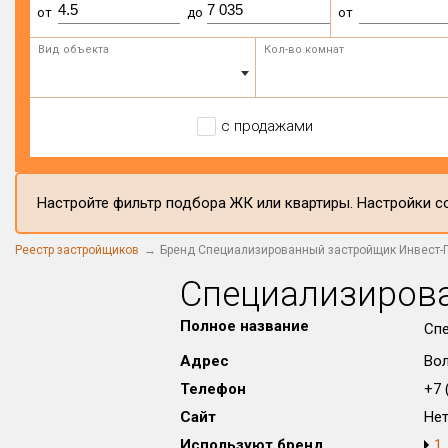
от
до
от
Вид объекта
Кол-во комнат
с продажами
Настройте фильтр подбора ЖК или квартиры. Настройки со
Реестр застройщиков
Бренд Специализированный застройщик Инвест-Г
Специализирова
Полное название
Спе
Адрес
Вол
Телефон
+7 (
Сайт
Не
Используют бренд
1