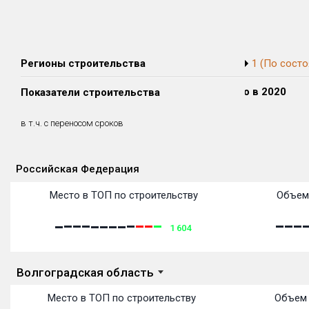
Регионы строительства
1 (По состо
Сдано в 2018
Сдано в 2019
Сдано в 2020
Показатели строительства
0 м²
0 м²
0 м²
0 м²
0 м²
0 м²
в т.ч. с переносом сроков
(0%)
(0%)
(0%)
Российская Федерация
Объекты
Объекты
Объекты
Объекты
Объекты
Объекты
Объекты
Объекты
Объекты
Объекты
Объекты
Объекты
Место в ТОП по строительству
Объем
1 604
Волгоградская область
Место в ТОП по строительству
Объем 