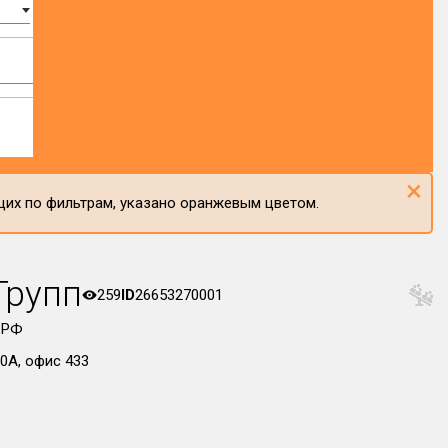
×
щих по фильтрам, указано оранжевым цветом.
Групп
259
ID
26653270001
 РФ
50А, офис 433