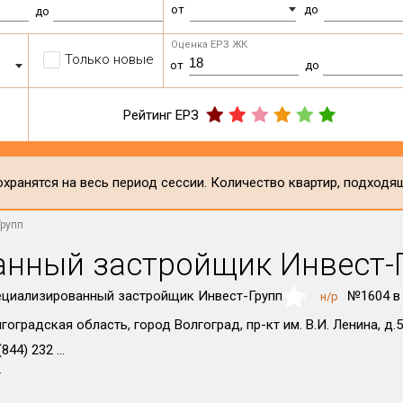
от
до
до
Оценка ЕРЗ ЖК
Только новые
от
до
Рейтинг ЕРЗ
хранятся на весь период сессии. Количество квартир, подходя
рупп
нный застройщик Инвест-
циализированный застройщик Инвест-Групп
№1604 в
н/р
NaN
гоградская область, город Волгоград, пр-кт им. В.И. Ленина, д.
844) 232 ...
т