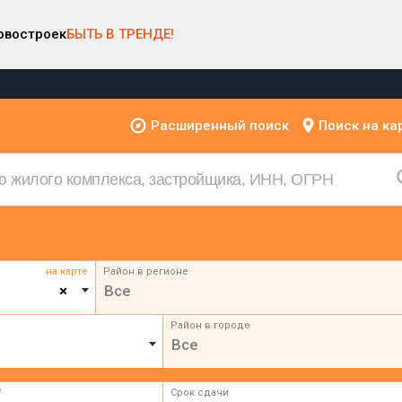
овостроек
БЫТЬ В ТРЕНДЕ!
Расширенный поиск
Поиск на ка
на карте
Район в регионе
×
Все
Район в городе
Все
²
Срок сдачи