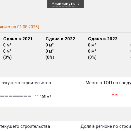
Развернуть
янию на 01.08.2026)
Сдано в 2021
Сдано в 2022
Сдано в 2023
0 м²
0 м²
0 м²
0 м²
0 м²
0 м²
(0%)
(0%)
(0%)
План сдачи:
перв
План
План
План
План
План
План
План
План
План
План
План
 текущего строительства
Место в ТОП по ввод
Нет
11 105
м²
текущего строительства
Доля в регионе по стро