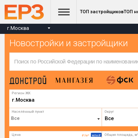
ТОП застройщиков
ТОП н
г.Москва
Новостройки и застройщики
Регион ЖК
г.Москва
Населённый пункт
Округ
Все
Цена
Общая площадь, м
₽/м²
млн ₽