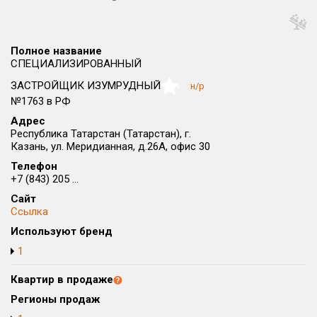
Округ
Все
Полное название
Район в городе
СПЕЦИАЛИЗИРОВАННЫЙ
Все
ЗАСТРОЙЩИК ИЗУМРУДНЫЙ
н/р
NaN
№1763 в РФ
Цена
₽/м²
млн ₽
Адрес
от
до
Республика Татарстан (Татарстан), г.
Казань, ул. Меридианная, д.26А, офис 30
Общая площадь, м²
Телефон
от
до
+7 (843) 205 ...
Срок сдачи
Сайт
Ссылка
от
до
Используют бренд
Вид объекта
1
Квартир в продаже
Кол-во комнат
Регионы продаж