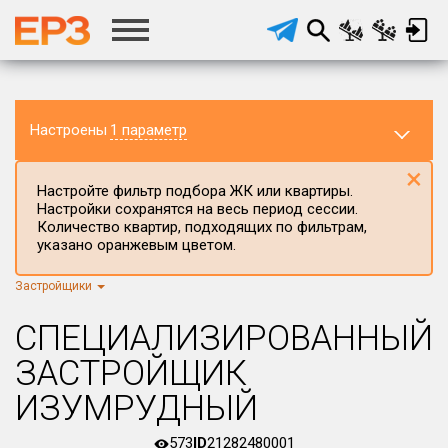
Настроены
1 параметр
×
Настройте фильтр подбора ЖК или квартиры.
Настройки сохранятся на весь период сессии.
Количество квартир, подходящих по фильтрам,
указано оранжевым цветом.
Застройщики
Регион ЖК
г.Москва
×
СПЕЦИАЛИЗИРОВАННЫЙ
Район в регионе
ЗАСТРОЙЩИК
Все
ИЗУМРУДНЫЙ
Населённый пункт
573
ID
21282480001