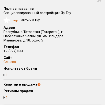
Округ
Полное название
Все
Специализированный застройщик Яр Тау
Район в городе
№2572 в РФ
н/р
NaN
Все
Адрес
Республика Татарстан (Татарстан), г.
Набережные Челны, ул. Им. Ильдара
Цена
₽/м²
млн ₽
Маннанова, д.10, офис 5
от
до
Телефон
+7 (927) 033 ...
Общая площадь, м²
от
до
Сайт
Ссылка
Срок сдачи
Используют бренд
от
до
1
Вид объекта
Квартир в продаже
Регионы продаж
Кол-во комнат
1