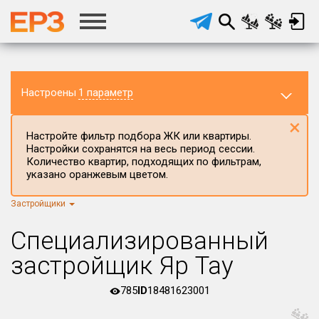
Настроены
1 параметр
×
Настройте фильтр подбора ЖК или квартиры.
Настройки сохранятся на весь период сессии.
Количество квартир, подходящих по фильтрам,
указано оранжевым цветом.
Застройщики
Регион ЖК
г.Москва
×
Специализированный
Район в регионе
застройщик Яр Тау
Все
785
ID
18481623001
Населённый пункт