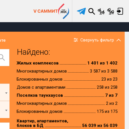
V САММИТ
Свернуть фильтр
рте
Найдено:
Жилых комплексов
1 401 из 1 402
Многоквартирных домов
3 587 из 3 588
Блокированных домов
23 из 23
Домов с апартаментами
258 из 258
Поселков таунхаусов
7 из 7
Многоквартирных домов
2 из 2
Блокированных домов
175 из 175
Квартир, апартаментов,
блоков в БД
56 039 из 56 039