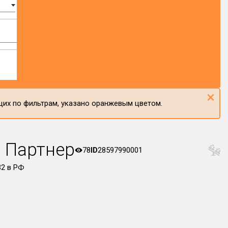
×
щих по фильтрам, указано оранжевым цветом.
 Партнер
78
ID
28597990001
2 в РФ