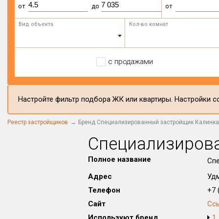
от
до
от
Вид объекта
Кол-во комнат
с продажами
Настройте фильтр подбора ЖК или квартиры. Настройки со
Реестр застройщиков
Бренд Специализированный застройщик Калинка
Специализиров
Полное название
Спе
Адрес
Удм
Телефон
+7 (
Сайт
Сс
Используют бренд
1