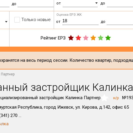
от
до
до
Оценка ЕРЗ ЖК
Только новые
от
до
Рейтинг ЕРЗ
хранятся на весь период сессии. Количество квартир, подходя
 Партнер
анный застройщик Калинка
циализированный застройщик Калинка Партнер
№193
н/р
NaN
уртская Республика, город Ижевск, ул. Кирова, д.142, офис 65
341) 270 ...
ылка