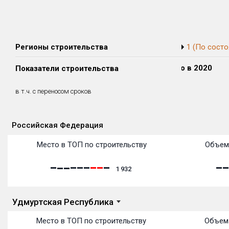
Регионы строительства
1 (По состо
Сдано в 2018
Сдано в 2019
Сдано в 2020
Показатели строительства
0 м²
0 м²
0 м²
0 м²
0 м²
0 м²
в т.ч. с переносом сроков
(0%)
(0%)
(0%)
Российская Федерация
Объекты
Объекты
Объекты
Объекты
Объекты
Объекты
Объекты
Объекты
Объекты
Объекты
Объекты
Объекты
Место в ТОП по строительству
Объем
1 932
Удмуртская Республика
Место в ТОП по строительству
Объем 