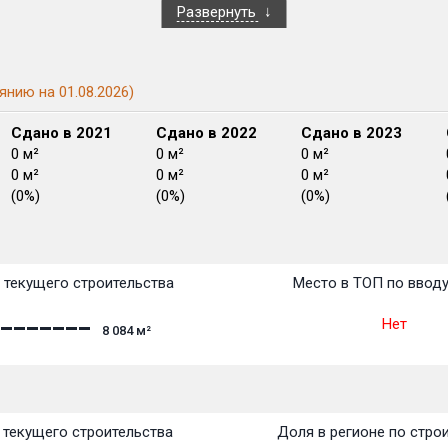
Развернуть
янию на 01.08.2026)
Сдано в 2021
Сдано в 2022
Сдано в 2023
0 м²
0 м²
0 м²
0 м²
0 м²
0 м²
(0%)
(0%)
(0%)
План сдачи:
перв
План
План
План
План
План
План
План
План
План
План
План
 текущего строительства
Место в ТОП по ввод
Нет
8 084
м²
текущего строительства
Доля в регионе по стро