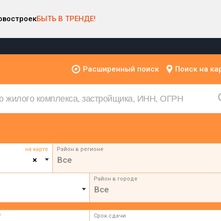
овостроек
БЫТЬ В ТРЕНДЕ!
Расширенный поиск
Поиск на ка
на карте
Район в регионе
×
Все
Район в городе
Все
²
Срок сдачи