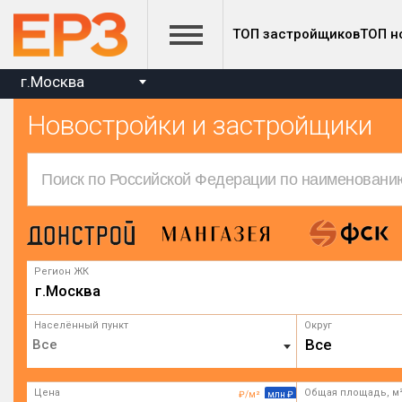
ТОП застройщиков
ТОП н
г.Москва
Новостройки и застройщики
Регион ЖК
г.Москва
Населённый пункт
Округ
Все
Цена
Общая площадь, м
₽/м²
млн ₽