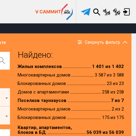
V САММИТ
Свернуть фильтр
рте
Найдено:
Жилых комплексов
1 401 из 1 402
Многоквартирных домов
3 587 из 3 588
Блокированных домов
23 из 23
Домов с апартаментами
258 из 258
Поселков таунхаусов
7 из 7
Многоквартирных домов
2 из 2
Блокированных домов
175 из 175
Квартир, апартаментов,
блоков в БД
56 039 из 56 039