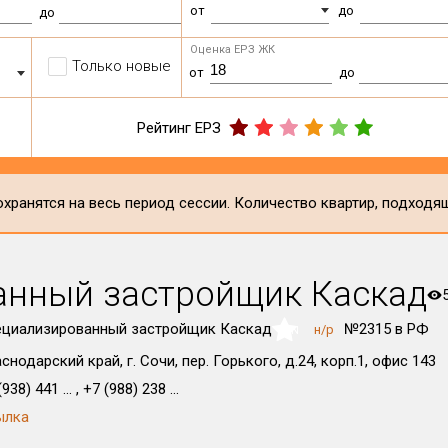
от
до
до
Оценка ЕРЗ ЖК
Только новые
от
до
Рейтинг ЕРЗ
хранятся на весь период сессии. Количество квартир, подходя
анный застройщик Каскад
ециализированный застройщик Каскад
№2315 в РФ
н/р
NaN
снодарский край, г. Сочи, пер. Горького, д.24, корп.1, офис 143
938) 441 ... , +7 (988) 238 ...
ылка