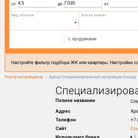
от
до
от
Вид объекта
Кол-во комнат
с продажами
Настройте фильтр подбора ЖК или квартиры. Настройки со
Реестр застройщиков
Бренд Специализированный застройщик Каскад
Специализиров
Полное название
Сп
Адрес
Кра
Телефон
+7 (
Сайт
Сс
Используют бренд
1