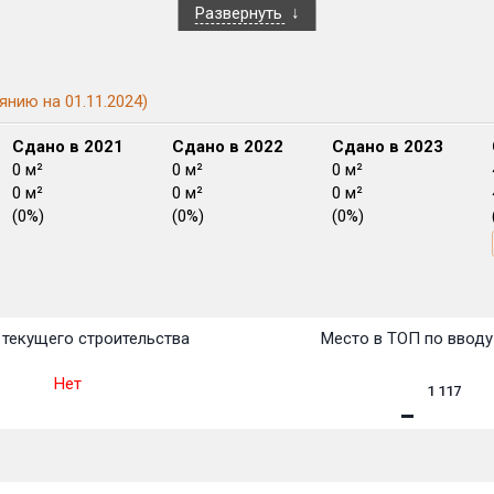
Развернуть
янию на 01.11.2024)
Сдано в 2021
Сдано в 2022
Сдано в 2023
0 м²
0 м²
0 м²
0 м²
0 м²
0 м²
(0%)
(0%)
(0%)
План
План
План
План
План
План
План
План
План
План
План
текущего строительства
Место в ТОП по вводу
Нет
1 117