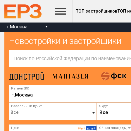
ТОП застройщиков
ТОП н
г.Москва
Новостройки и застройщики
Регион ЖК
г.Москва
Населённый пункт
Округ
Все
Цена
Общая площадь, м
₽/м²
млн ₽