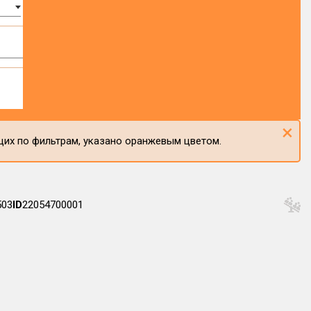
×
щих по фильтрам, указано оранжевым цветом.
503
ID
22054700001