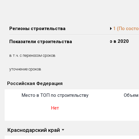
Регионы строительства
1 (По состо
Сдано в 2018
Сдано в 2019
Сдано в 2020
Показатели строительства
0 м²
0 м²
0 м²
0 м²
0 м²
0 м²
в т.ч. с переносом сроков
(0%)
(0%)
(0%)
уточнение сроков
Российская Федерация
Объекты
Объекты
Объекты
Объекты
Объекты
Объекты
Объекты
Объекты
Объекты
Объекты
Объекты
Место в ТОП по строительству
Объем 
Нет
Краснодарский край