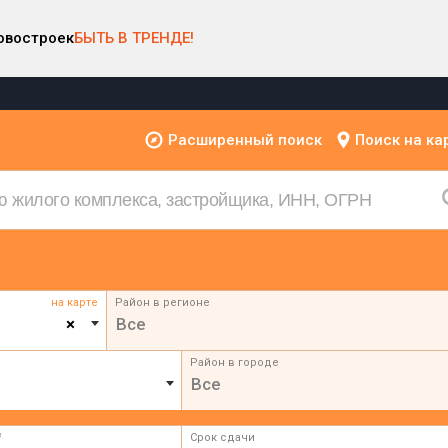
овостроек
БЫТЬ В ТРЕНДЕ!
Расширенный поиск
Поиск на ка
на карте
Район в регионе
×
Все
Район в городе
Все
²
Срок сдачи