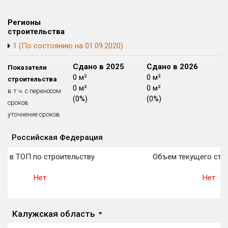
Блокированных домов
175 из 175
Регионы
Квартир, апартаментов,
строительства
блоков в БД
56 039 из 56 039
1 (По состоянию на 01.09.2020)
Сдано в 2024
Сдано в 2025
Сдано в 2026
Показатели
0 м²
0 м²
0 м²
строительства
0 м²
0 м²
0 м²
в т.ч. с переносом
(0%)
(0%)
(0%)
сроков
уточнение сроков
Российская Федерация
Объекты
Объекты
Объекты
Объекты
Объекты
Объекты
Объекты
Объекты
Объекты
Объекты
Объекты
План 
План 
План 
План 
План 
План 
План 
План 
План 
План 
План 
о в ТОП по строительству
Объем текущего стро
Нет
Нет
Калужская область