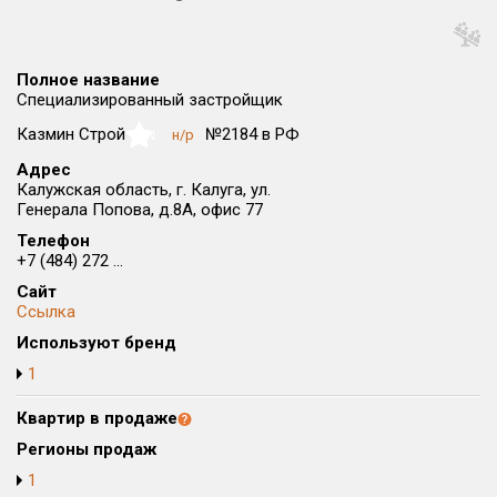
Округ
Все
Полное название
Район в городе
Специализированный застройщик
Все
Казмин Строй
№2184 в РФ
н/р
NaN
Адрес
Цена
₽/м²
млн ₽
Калужская область, г. Калуга, ул.
от
до
Генерала Попова, д.8А, офис 77
Телефон
Общая площадь, м²
+7 (484) 272 ...
от
до
Сайт
Срок сдачи
Ссылка
от
до
Используют бренд
1
Вид объекта
Квартир в продаже
Кол-во комнат
Регионы продаж
1