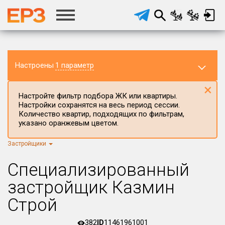
Настроены
1 параметр
×
Настройте фильтр подбора ЖК или квартиры.
Настройки сохранятся на весь период сессии.
Количество квартир, подходящих по фильтрам,
указано оранжевым цветом.
Застройщики
Регион ЖК
г.Москва
×
Специализированный
Район в регионе
застройщик Казмин
Все
Строй
Населённый пункт
382
ID
11461961001