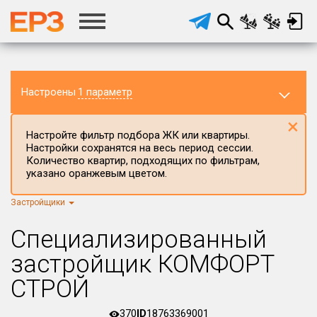
Настроены
1 параметр
×
Настройте фильтр подбора ЖК или квартиры.
Настройки сохранятся на весь период сессии.
Количество квартир, подходящих по фильтрам,
указано оранжевым цветом.
Застройщики
Регион ЖК
г.Москва
×
Специализированный
Район в регионе
застройщик КОМФОРТ
Все
СТРОЙ
Населённый пункт
370
ID
18763369001