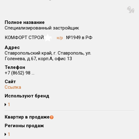
Округ
Все
Полное название
Район в городе
Специализированный застройщик
Все
КОМФОРТ СТРОЙ
№1949 в РФ
н/р
NaN
Адрес
Цена
₽/м²
млн ₽
Ставропольский край, г. Ставрополь, ул.
от
до
Голенева, д.67, корп.А, офис 13
Телефон
Общая площадь, м²
+7 (8652) 98 ...
от
до
Сайт
Срок сдачи
Ссылка
от
до
Используют бренд
1
Вид объекта
Квартир в продаже
Кол-во комнат
Регионы продаж
1