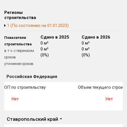
Блокированных домов
175 из 175
Регионы
Квартир, апартаментов,
строительства
блоков в БД
56 039 из 56 039
1 (По состоянию на 01.01.2023)
Сдано в 2024
Сдано в 2025
Сдано в 2026
Показатели
0 м²
0 м²
0 м²
строительства
0 м²
0 м²
0 м²
в т.ч. с переносом
(0%)
(0%)
(0%)
сроков
уточнение сроков
Российская Федерация
Объекты
Объекты
Объекты
Объекты
Объекты
Объекты
Объекты
Объекты
Объекты
Объекты
Объекты
План 
План 
План 
План 
План 
План 
План 
План 
План 
План 
План 
 ТОП по строительству
Объем текущего строите
Нет
Нет
Ставропольский край