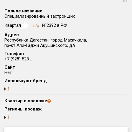
Округ
Полное название
Все
Специализированный застройщик
Район в городе
Квартал
№2392 в РФ
н/р
NaN
Все
Адрес
Республика Дагестан, город Махачкала,
пр-кт Али-Гаджи Акушинского, д.9
Цена
₽/м²
млн ₽
от
до
Телефон
+7 (928) 528 ...
Общая площадь, м²
Сайт
от
до
Нет
Используют бренд
Срок сдачи
от
до
1
Вид объекта
Квартир в продаже
Регионы продаж
1
Кол-во комнат