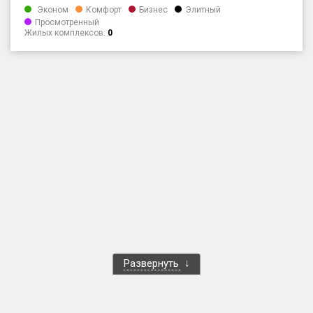
Эконом
Комфорт
Бизнес
Элитный
Только новые
Просмотренный
Жилых комплексов:
0
Оценка ЕРЗ ЖК
от
до
с продажами
Рейтинг ЕРЗ
Найдено:
Жилых комплексов
1 401 из 1 402
Многоквартирных домов
3 587 из 3 588
Блокированных домов
23 из 23
Развернуть
Домов с апартаментами
258 из 258
Поселков таунхаусов
7 из 7
Многоквартирных домов
2 из 2