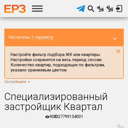
Настроены
1 параметр
×
Настройте фильтр подбора ЖК или квартиры.
Настройки сохранятся на весь период сессии.
Количество квартир, подходящих по фильтрам,
указано оранжевым цветом.
Застройщики
Регион ЖК
г.Москва
×
Специализированный
Район в регионе
застройщик Квартал
Все
90
ID
27799154001
Населённый пункт