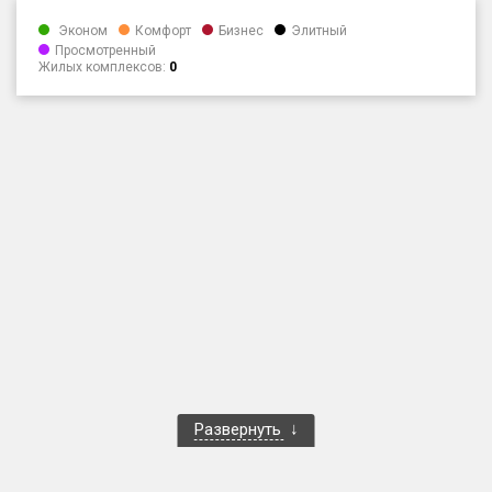
Только новые
Эконом
Комфорт
Бизнес
Элитный
Просмотренный
Жилых комплексов:
0
Оценка ЕРЗ ЖК
от
до
с продажами
Рейтинг ЕРЗ
Найдено:
Жилых комплексов
1 400 из 1 401
Многоквартирных домов
3 586 из 3 585
Блокированных домов
23 из 23
Домов с апартаментами
258 из 258
Развернуть
Поселков таунхаусов
7 из 7
Многоквартирных домов
2 из 2