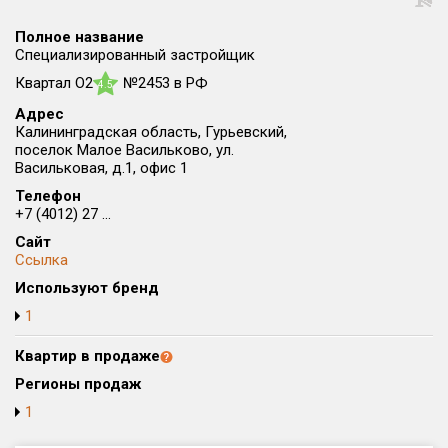
Округ
Полное название
Все
Специализированный застройщик
Квартал О2
№2453 в РФ
Район в городе
4.5
Все
Адрес
Калининградская область, Гурьевский,
поселок Малое Васильково, ул.
Цена
₽/м²
млн ₽
Васильковая, д.1, офис 1
от
до
Телефон
+7 (4012) 27 ...
Общая площадь, м²
от
до
Сайт
Ссылка
Срок сдачи
Используют бренд
от
до
1
Вид объекта
Квартир в продаже
Регионы продаж
Кол-во комнат
1