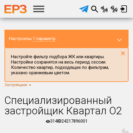
Настроены
1 параметр
×
Настройте фильтр подбора ЖК или квартиры.
Настройки сохранятся на весь период сессии.
Количество квартир, подходящих по фильтрам,
указано оранжевым цветом.
Застройщики
Регион ЖК
г.Москва
×
Специализированный
Район в регионе
застройщик Квартал О2
Все
314
ID
24217896001
Населённый пункт