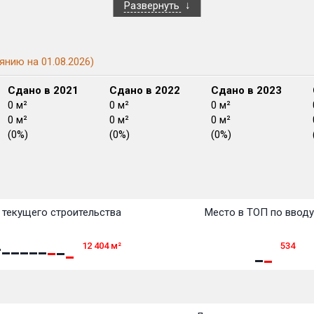
Развернуть
янию на 01.08.2026)
Сдано в 2021
Сдано в 2022
Сдано в 2023
0 м²
0 м²
0 м²
0 м²
0 м²
0 м²
(0%)
(0%)
(0%)
План сдачи:
перв
План
План
План
План
План
План
План
План
План
План
План
текущего строительства
Место в ТОП по ввод
12 404
м²
534