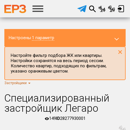
Настроены
1 параметр
×
Настройте фильтр подбора ЖК или квартиры.
Настройки сохранятся на весь период сессии.
Количество квартир, подходящих по фильтрам,
указано оранжевым цветом.
Застройщики
Регион ЖК
г.Москва
×
Специализированный
Район в регионе
застройщик Легаро
Все
149
ID
28277930001
Населённый пункт