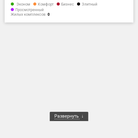
Эконом
Комфорт
Бизнес
Элитный
Только новые
Просмотренный
Жилых комплексов:
0
Оценка ЕРЗ ЖК
от
до
с продажами
Рейтинг ЕРЗ
Найдено:
Жилых комплексов
1 401 из 1 402
Многоквартирных домов
3 587 из 3 588
Блокированных домов
23 из 23
Развернуть
Домов с апартаментами
258 из 258
Поселков таунхаусов
7 из 7
Многоквартирных домов
2 из 2