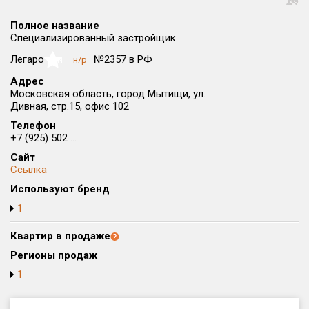
Округ
Полное название
Все
Специализированный застройщик
Район в городе
Легаро
№2357 в РФ
н/р
NaN
Все
Адрес
Московская область, город Мытищи, ул.
Дивная, стр.15, офис 102
Цена
₽/м²
млн ₽
от
до
Телефон
+7 (925) 502 ...
Общая площадь, м²
Сайт
от
до
Ссылка
Используют бренд
Срок сдачи
от
до
1
Вид объекта
Квартир в продаже
Регионы продаж
1
Кол-во комнат