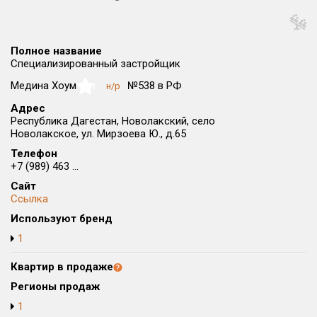
Округ
Все
Полное название
Район в городе
Специализированный застройщик
Все
Медина Хоум
№538 в РФ
н/р
NaN
Адрес
Цена
₽/м²
млн ₽
Республика Дагестан, Новолакский, село
от
до
Новолакское, ул. Мирзоева Ю., д.65
Телефон
Общая площадь, м²
+7 (989) 463 ...
от
до
Сайт
Срок сдачи
Ссылка
от
до
Используют бренд
1
Вид объекта
Квартир в продаже
Кол-во комнат
Регионы продаж
1