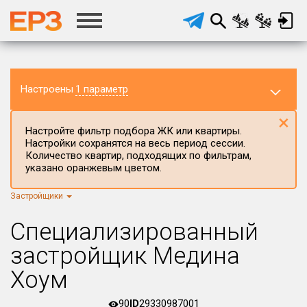
Настроены
1 параметр
×
Настройте фильтр подбора ЖК или квартиры.
Настройки сохранятся на весь период сессии.
Количество квартир, подходящих по фильтрам,
указано оранжевым цветом.
Застройщики
Регион ЖК
г.Москва
×
Специализированный
Район в регионе
застройщик Медина
Все
Хоум
Населённый пункт
90
ID
29330987001