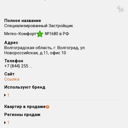
Округ
Все
Полное название
Район в городе
Специализированный Застройщик
Все
Метео-Комфорт
№1680 в РФ
5
Адрес
Цена
₽/м²
млн ₽
Волгоградская область, г. Волгоград, ул.
от
до
Новороссийская, д.11, офис 10
Телефон
Общая площадь, м²
+7 (844) 255 ...
от
до
Сайт
Ссылка
Срок сдачи
от
до
Используют бренд
1
Вид объекта
Квартир в продаже
Кол-во комнат
Регионы продаж
1