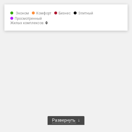
Только новые
Эконом
Комфорт
Бизнес
Элитный
Просмотренный
Оценка ЕРЗ ЖК
Жилых комплексов:
0
от
до
с продажами
Рейтинг ЕРЗ
Найдено:
Жилых комплексов
1 400 из 1 401
Многоквартирных домов
3 586 из 3 585
Блокированных домов
23 из 23
Домов с апартаментами
258 из 258
Развернуть
Поселков таунхаусов
7 из 7
Многоквартирных домов
2 из 2