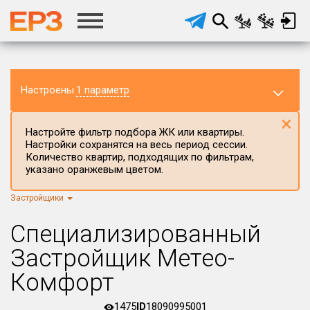
Настроены
1 параметр
×
Настройте фильтр подбора ЖК или квартиры.
Настройки сохранятся на весь период сессии.
Количество квартир, подходящих по фильтрам,
указано оранжевым цветом.
Застройщики
Регион ЖК
г.Москва
×
Специализированный
Район в регионе
Застройщик Метео-
Все
Комфорт
Населённый пункт
1475
ID
18090995001