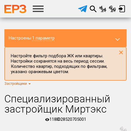
Настроены
1 параметр
×
Настройте фильтр подбора ЖК или квартиры.
Настройки сохранятся на весь период сессии.
Количество квартир, подходящих по фильтрам,
указано оранжевым цветом.
Застройщики
Регион ЖК
г.Москва
×
Специализированный
Район в регионе
застройщик Миртэкс
Все
118
ID
28520705001
Населённый пункт