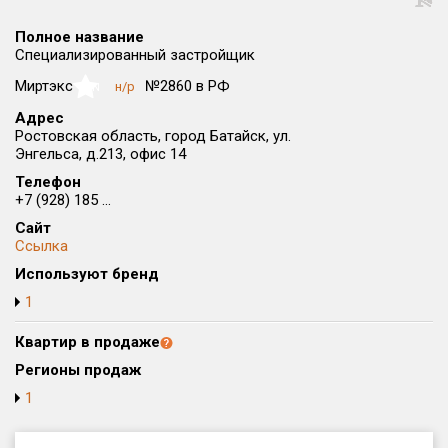
Округ
Полное название
Все
Специализированный застройщик
Район в городе
Миртэкс
№2860 в РФ
н/р
NaN
Все
Адрес
Ростовская область, город Батайск, ул.
Энгельса, д.213, офис 14
Цена
₽/м²
млн ₽
от
до
Телефон
+7 (928) 185 ...
Общая площадь, м²
Сайт
от
до
Ссылка
Используют бренд
Срок сдачи
от
до
1
Вид объекта
Квартир в продаже
Регионы продаж
1
Кол-во комнат