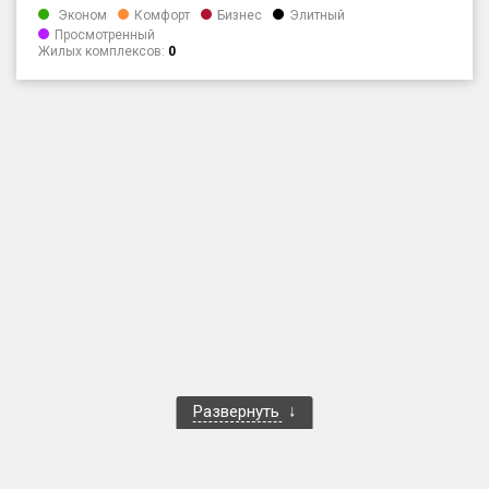
Эконом
Комфорт
Бизнес
Элитный
Только новые
Просмотренный
Жилых комплексов:
0
Оценка ЕРЗ ЖК
от
до
с продажами
Рейтинг ЕРЗ
Найдено:
Жилых комплексов
1 401 из 1 402
Многоквартирных домов
3 587 из 3 588
Блокированных домов
23 из 23
Развернуть
Домов с апартаментами
258 из 258
Поселков таунхаусов
7 из 7
Многоквартирных домов
2 из 2