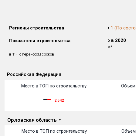
Регионы строительства
1 (По состо
Сдано в 2018
Сдано в 2019
Сдано в 2020
Показатели строительства
0 м²
0 м²
1 421 м²
0 м²
0 м²
0 м²
в т.ч. с переносом сроков
(0%)
(0%)
(0%)
Российская Федерация
Объекты
Объекты
Объекты
Объекты
Объекты
Объекты
Объекты
Объекты
Объекты
Объекты
Объекты
Место в ТОП по строительству
Объем 
2 542
Орловская область
Место в ТОП по строительству
Объем 