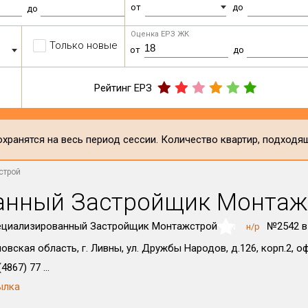
от
до
до
Оценка ЕРЗ ЖК
Только новые
от
до
Рейтинг ЕРЗ
хранятся на весь период сессии. Количество квартир, подходя
строй
анный Застройщик Монтаж
ециализированный Застройщик Монтажстрой
№2542 в
н/р
NaN
овская область, г. Ливны, ул. Дружбы Народов, д.126, корп.2, о
4867) 77 ...
ылка