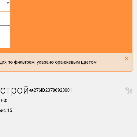
×
щих по фильтрам, указано оранжевым цветом.
строй
276
ID
23786923001
 РФ
фис 15