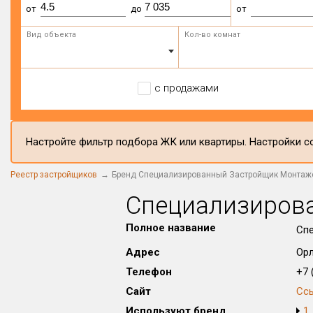
от
до
от
Вид объекта
Кол-во комнат
с продажами
Настройте фильтр подбора ЖК или квартиры. Настройки со
Реестр застройщиков
Бренд Специализированный Застройщик Монтаж
Специализиров
Полное название
Сп
Адрес
Орл
Телефон
+7 (
Сайт
Сс
Используют бренд
1