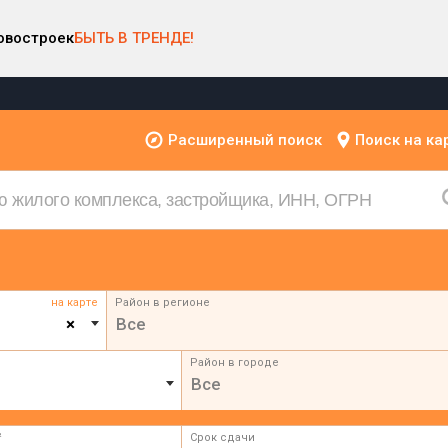
овостроек
БЫТЬ В ТРЕНДЕ!
Расширенный поиск
Поиск на ка
на карте
Район в регионе
×
Все
Район в городе
Все
²
Срок сдачи