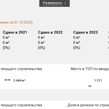
Развернуть
янию на 01.10.2025)
Сдано в 2021
Сдано в 2022
Сдано в 2023
0 м²
0 м²
0 м²
0 м²
0 м²
0 м²
(0%)
(0%)
(0%)
План
План
План
План
План
План
План
План
План
План
План
текущего строительства
Место в ТОП по вводу
3 444
м²
1 211
текущего строительства
Доля в регионе по стро