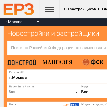
ТОП застройщиков
ТОП н
г.Москва
Новостройки и застройщики
Регион ЖК
г.Москва
Населённый пункт
Округ
Все
Цена
Общая площадь, м
₽/м²
млн ₽