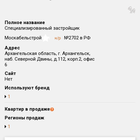
Округ
Все
Полное название
Район в городе
Специализированный застройщик
Все
Москабельстрой
№2702 в РФ
н/р
NaN
Адрес
Цена
₽/м²
млн ₽
Архангельская область, г. Архангельск,
от
до
наб. Северной Двины, д.112, корп.2, офис
6
Общая площадь, м²
Сайт
от
до
Нет
Срок сдачи
Используют бренд
от
до
1
Вид объекта
Квартир в продаже
Регионы продаж
Кол-во комнат
1