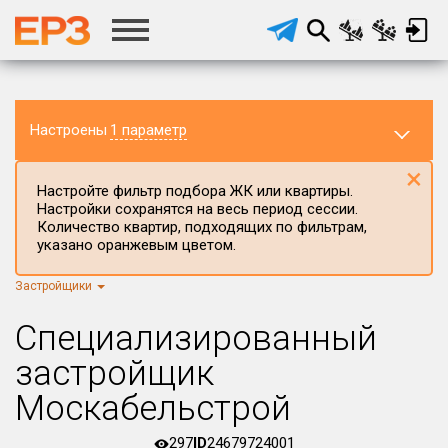
Настроены
1 параметр
×
Настройте фильтр подбора ЖК или квартиры.
Настройки сохранятся на весь период сессии.
Количество квартир, подходящих по фильтрам,
указано оранжевым цветом.
Застройщики
Регион ЖК
г.Москва
×
Специализированный
Район в регионе
застройщик
Все
Москабельстрой
Населённый пункт
297
ID
24679724001