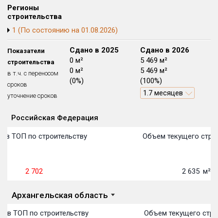
Регионы
Блокированных домов
175 из 175
строительства
Квартир, апартаментов,
1 (По состоянию на 01.08.2026)
блоков в БД
56 039 из 56 039
Сдано в 2024
Сдано в 2025
Сдано в 2026
Показатели
0 м²
0 м²
5 469 м²
строительства
0 м²
0 м²
5 469 м²
в т.ч. с переносом
(0%)
(0%)
(100%)
сроков
1.7 месяцев
уточнение сроков
Российская Федерация
Объекты
Объекты
Объекты
Объекты
Объекты
Объекты
Объекты
Объекты
Объекты
Объекты
Объекты
Объекты
План сдачи:
первон
План 
План 
План 
План 
План 
План 
План 
План 
План 
План 
План 
 в ТОП по строительству
Объем текущего строи
2 702
2 635
м²
Архангельская область
о в ТОП по строительству
Объем текущего стро