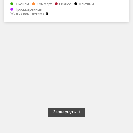
Эконом
Комфорт
Бизнес
Элитный
Только новые
Просмотренный
Жилых комплексов:
0
Оценка ЕРЗ ЖК
от
до
с продажами
Рейтинг ЕРЗ
Найдено:
Жилых комплексов
1 400 из 1 401
Многоквартирных домов
3 584 из 3 585
Блокированных домов
23 из 23
Развернуть
Домов с апартаментами
258 из 258
Поселков таунхаусов
7 из 7
Многоквартирных домов
2 из 2