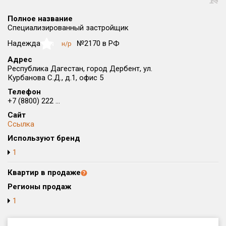
Округ
Полное название
Все
Специализированный застройщик
Район в городе
Надежда
№2170 в РФ
н/р
NaN
Все
Адрес
Республика Дагестан, город Дербент, ул.
Курбанова С.Д., д.1, офис 5
Цена
₽/м²
млн ₽
от
до
Телефон
+7 (8800) 222 ...
Общая площадь, м²
Сайт
от
до
Ссылка
Используют бренд
Срок сдачи
от
до
1
Вид объекта
Квартир в продаже
Регионы продаж
1
Кол-во комнат