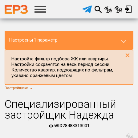
Настроены
1 параметр
×
Настройте фильтр подбора ЖК или квартиры.
Настройки сохранятся на весь период сессии.
Количество квартир, подходящих по фильтрам,
указано оранжевым цветом.
Застройщики
Регион ЖК
г.Москва
×
Специализированный
Район в регионе
застройщик Надежда
Все
58
ID
28488313001
Населённый пункт