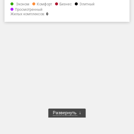
Эконом
Комфорт
Бизнес
Элитный
Только новые
Просмотренный
Жилых комплексов:
0
Оценка ЕРЗ ЖК
от
до
с продажами
Рейтинг ЕРЗ
Найдено:
Жилых комплексов
1 400 из 1 401
Многоквартирных домов
3 584 из 3 585
Блокированных домов
23 из 23
Развернуть
Домов с апартаментами
258 из 258
Поселков таунхаусов
7 из 7
Многоквартирных домов
2 из 2