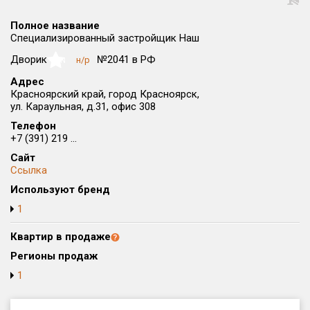
Округ
Полное название
Все
Специализированный застройщик Наш
Район в городе
Дворик
№2041 в РФ
н/р
NaN
Все
Адрес
Красноярский край, город Красноярск,
ул. Караульная, д.31, офис 308
Цена
₽/м²
млн ₽
от
до
Телефон
+7 (391) 219 ...
Общая площадь, м²
Сайт
от
до
Ссылка
Используют бренд
Срок сдачи
от
до
1
Вид объекта
Квартир в продаже
Регионы продаж
1
Кол-во комнат