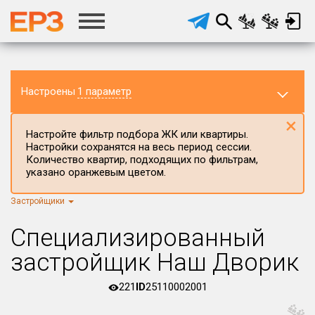
Настроены
1 параметр
×
Настройте фильтр подбора ЖК или квартиры.
Настройки сохранятся на весь период сессии.
Количество квартир, подходящих по фильтрам,
указано оранжевым цветом.
Застройщики
Регион ЖК
г.Москва
×
Специализированный
Район в регионе
застройщик Наш Дворик
Все
221
ID
25110002001
Населённый пункт